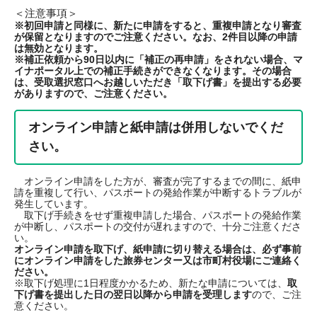
＜注意事項＞
※初回申請と同様に、新たに申請をすると、重複申請となり審査
が保留となりますのでご注意ください。なお、2件目以降の申請
は無効となります。
※補正依頼から90日以内に「補正の再申請」をされない場合、マ
イナポータル上での補正手続きができなくなります。その場合
は、受取選択窓口へお越しいただき「取下げ書」を提出する必要
がありますので、ご注意ください。
オンライン申請と紙申請は併用しないでくだ
さい。
オンライン申請をした方が、審査が完了するまでの間に、紙申
請を重複して行い、パスポートの発給作業が中断するトラブルが
発生しています。
取下げ手続きをせず重複申請した場合、パスポートの発給作業
が中断し、パスポートの交付が遅れますので、十分ご注意くださ
い。
オンライン申請を取下げ、紙申請に切り替える場合は、必ず事前
にオンライン申請をした旅券センター又は市町村役場にご連絡く
ださい。
※取下げ処理に1日程度かかるため、新たな申請については、
取
下げ書を提出した日の翌日以降から申請を受理します
ので、ご注
意ください。