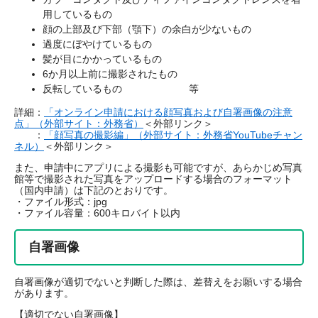
用しているもの
顔の上部及び下部（顎下）の余白が少ないもの
過度にぼやけているもの
髪が目にかかっているもの
6か月以上前に撮影されたもの
反転しているもの 等
詳細：
「オンライン申請における顔写真および自署画像の注意
点」（外部サイト：外務省）
＜外部リンク＞
：
「顔写真の撮影編」（外部サイト：外務省YouTubeチャン
ネル）
＜外部リンク＞
また、申請中にアプリによる撮影も可能ですが、あらかじめ写真
館等で撮影された写真をアップロードする場合のフォーマット
（国内申請）は下記のとおりです。
・ファイル形式：jpg
・ファイル容量：600キロバイト以内
自署画像
自署画像が適切でないと判断した際は、差替えをお願いする場合
があります。
【適切でない自署画像】