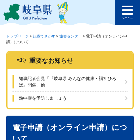
ペ
メ
このページの本文へ
ー
ニ
メ
ジ
ュ
ニ
の
ー
ュ
先
を
ー
頭
飛
トップページ
>
組織でさがす
>
旅券センター
>
電子申請（オンライン申
請）について
で
ば
す
し
。
て
重要なお知らせ
本
文
へ
知事記者会見「『岐阜県 みんなの健康・福祉ひろ
ば』開催」他
熱中症を予防しましょう
本
文
電子申請（オンライン申請）につ
いて