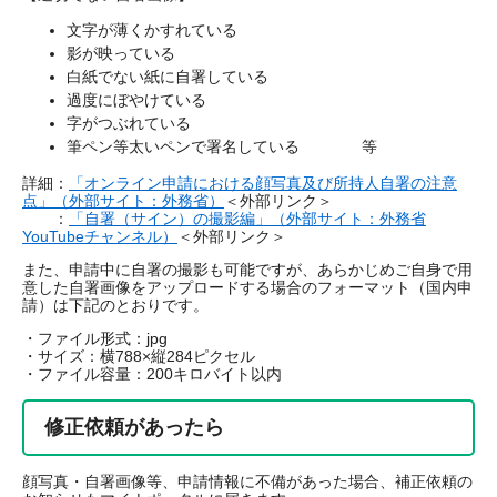
文字が薄くかすれている
影が映っている
白紙でない紙に自署している
過度にぼやけている
字がつぶれている
筆ペン等太いペンで署名している 等
詳細：
「オンライン申請における顔写真及び所持人自署の注意
点」（外部サイト：外務省）
＜外部リンク＞
：
「自署（サイン）の撮影編」（外部サイト：外務省
YouTubeチャンネル）
＜外部リンク＞
また、申請中に自署の撮影も可能ですが、あらかじめご自身で用
意した自署画像をアップロードする場合のフォーマット（国内申
請）は下記のとおりです。
・ファイル形式：jpg
・サイズ：横788×縦284ピクセル
・ファイル容量：200キロバイト以内
修正依頼があったら
顔写真・自署画像等、申請情報に不備があった場合、補正依頼の