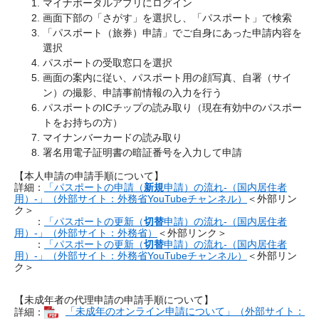
マイナポータルアプリにログイン
画面下部の「さがす」を選択し、「パスポート」で検索
「パスポート（旅券）申請」でご自身にあった申請内容を
選択
パスポートの受取窓口を選択
画面の案内に従い、パスポート用の顔写真、自署（サイ
ン）の撮影、申請事前情報の入力を行う
パスポートのICチップの読み取り（現在有効中のパスポー
トをお持ちの方）
マイナンバーカードの読み取り
署名用電子証明書の暗証番号を入力して申請
【本人申請の申請手順について】
詳細：
「パスポートの申請（
新規
申請）の流れ-（国内居住者
用）-」（外部サイト：外務省YouTubeチャンネル）
＜外部リン
ク＞
：
「パスポートの更新（
切替
申請）の流れ-（国内居住者
用）-」（外部サイト：外務省）
＜外部リンク＞
：
「パスポートの更新（
切替
申請）の流れ-（国内居住者
用）-」（外部サイト：外務省YouTubeチャンネル）
＜外部リン
ク＞
【未成年者の代理申請の申請手順について】
詳細：
「未成年のオンライン申請について」（外部サイト：