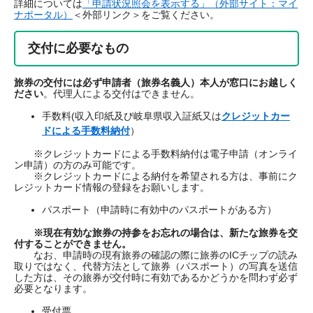
詳細については
「申請状況照会を表示する」（外部サイト：マイ
ナポータル）
＜外部リンク＞
をご覧ください。
交付に必要なもの
旅券の交付には必ず申請者（旅券名義人）本人が窓口にお越しく
ださい
。代理人による交付はできません。​
手数料(収入印紙及び岐阜県収入証紙又は
クレジットカー
ドによる手数料納付
）
※クレジットカードによる手数料納付は電子申請（オンライ
ン申請）の方のみ可能です。
※クレジットカードによる納付を希望される方は、事前にク
レジットカード情報の登録をお願いします。
パスポート（申請時に有効中のパスポートがある方）
※現在有効な旅券の持参をお忘れの場合は、新たな旅券を交
付することができません。
なお、申請時の現有旅券の確認の際に旅券のICチップの読み
取りではなく、代替方法として旅券（パスポート）の写真を送信
した方は、その旅券が交付時に有効であるかどうかを問わず必ず
必要となります。
受付票