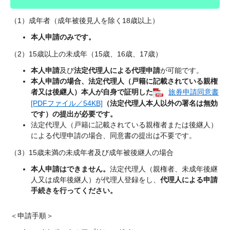
（1）成年者（成年被後見人を除く18歳以上）
本人申請のみです。
（2）15歳以上の未成年（15歳、16歳、17歳）
本人申請
及び
法定代理人による代理申請
が可能です。
本人申請の場合
、
法定代理人（戸籍に記載されている親権
者又は後継人）本人が自身で証明した
旅券申請同意書
[PDFファイル／54KB]
（法定代理人本人以外の署名は無効
です）の提出が必要です。
法定代理人（戸籍に記載されている親権者または後継人）
による代理申請の場合、同意書の提出は不要です。
（3）15歳未満の未成年者及び成年被後継人の場合
本人申請はできません。
法定代理人（親権者、未成年後継
人又は成年後継人）が代理人登録をし、
代理人による申請
手続きを行ってください。
＜申請手順＞