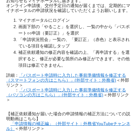
お知らせもマイナポータルに届きます。
オンライン申請後、交付予定日の通知が届くまでは、定期的にマ
イナポータルの申請状況を確認していただくようお願いします。
マイナポータルにログイン
画面下部の「やること」を選択し、一覧の中から「パスポ
ート○○申請（要訂正）」を選択
「申請状況照会」一覧の、「要訂正」（赤色）と表示され
ている項目を確認しタップ
補正依頼通知の修正内容を確認の上、「再申請する」を選
択すると、修正が必要な箇所のみ修正ができます。その他
項目は修正できません。
詳細：
「パスポート申請時に入力した事前準備情報を修正する
（スマートフォンの方はこちら）」(外部サイト：外務省)
＜外部
リンク＞
：
「パスポート申請時に入力した事前準備情報を修正する
（パソコンの方はこちら）」(外部サイト：外務省)
＜外部リンク
＞
【補正依頼通知が届いた場合の申請情報の補正方法についての説
明動画はこちら】
「申請情報の補正編」（外部サイト：外務省YouTubeチャンネ
ル）
＜外部リンク＞