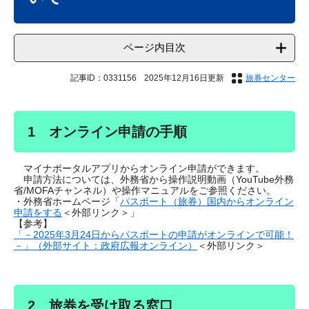
ページ内目次
記事ID：0331156
2025年12月16日更新
旅券センター
1 オンライン申請の手順
マイナポータルアプリからオンライン申請ができます。
申請方法については、外務省から操作説明動画（YouTube外務
省/MOFAチャンネル）や操作マニュアルをご参照ください。
・外務省ホームページ「
パスポート（旅券）国内からオンライン
申請をする
＜外部リンク＞
」
【参考】
「－2025年3月24日からパスポートの申請がオンラインで可能！
－」（外部サイト：政府広報オンライン）
＜外部リンク＞
2 旅券を受け取る窓口