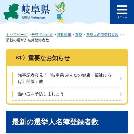
ペ
メ
このページの本文へ
ー
ニ
メ
ジ
ュ
ニ
の
ー
ュ
先
を
ー
頭
飛
トップページ
>
分類でさがす
>
県政情報
>
選挙
>
選挙人名簿登録者数
>
>
最新の選挙人名簿登録者数
で
ば
す
し
。
て
重要なお知らせ
本
文
へ
知事記者会見「『岐阜県 みんなの健康・福祉ひろ
ば』開催」他
熱中症を予防しましょう
本
文
最新の選挙人名簿登録者数