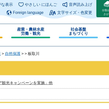
このページの本文へ
がな表示
やさしい にほんご
音声読み上げ
分類
Foreign language
文字サイズ・色変更
さが
産業・農林水産
社会基盤
労働・観光
まちづくり
閉
閉
じ
じ
る
る
境
>
自然保護
>
>
板取川
ア観光キャンペーンを実施」他