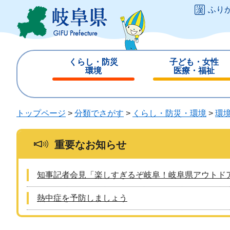
ペ
メ
ふり
ー
ニ
ジ
ュ
の
ー
先
を
くらし・防災
子ども・女性
頭
飛
環境
医療・福祉
で
ば
閉
閉
す
し
じ
じ
。
て
る
る
トップページ
>
分類でさがす
>
くらし・防災・環境
>
環
本
文
へ
重要なお知らせ
知事記者会見「楽しすぎるぞ岐阜！岐阜県アウトド
熱中症を予防しましょう