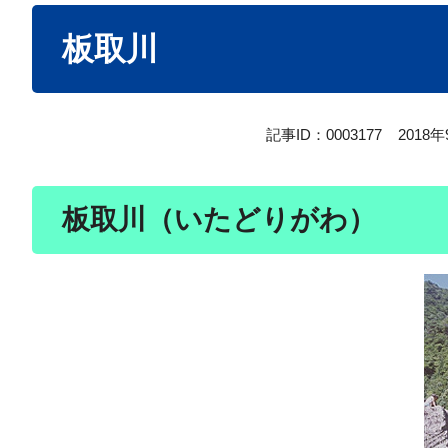
本
板取川
文
記事ID：0003177
2018
板取川（いたどりがわ）