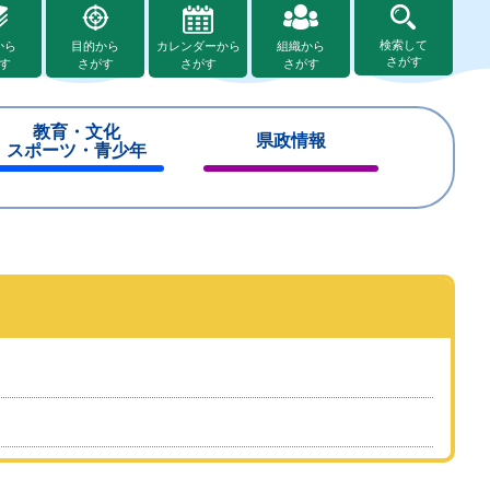
検索して
から
目的から
カレンダーから
組織から
さがす
す
さがす
さがす
さがす
教育・文化
県政情報
スポーツ・青少年
閉
閉
じ
じ
る
る