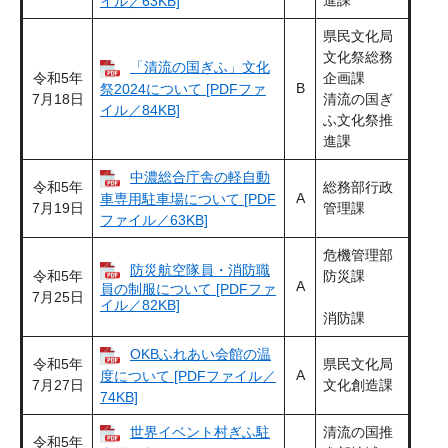
進課
イル／63KB]
県民文化局
文化祭総務
「清流の国ぎふ」文化
令和5年
企画課
B
祭2024について [PDFファ
7月18日
清流の国ぎ
イル／84KB]
ふ文化祭推
進課
中濃総合庁舎の軽自動
令和5年
総務部行政
A
車専用駐車場について [PDF
7月19日
管理課
ファイル／63KB]
危機管理部
防災航空隊員・消防職
令和5年
防災課
A
員の制服について [PDFファ
7月25日
イル／82KB]
消防課
OKBふれあい会館の温
令和5年
県民文化局
A
度について [PDFファイル／
7月27日
文化創造課
74KB]
世界イベント村ぎふ駐
清流の国推
令和5年