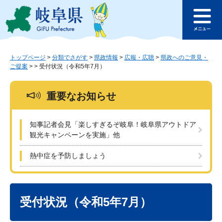
ペ
メ
このページの本文へ
ー
ニ
メ
ジ
ュ
ニ
の
ー
ュ
先
を
ー
頭
飛
トップページ
>
分類でさがす
>
県政情報
>
広報・広聴
>
県政へのご意見・
ご提案
>
>
受付状況（令和5年7月）
で
ば
す
し
。
て
重要なお知らせ
本
文
へ
知事記者会見「楽しすぎるぞ岐阜！岐阜県アウトドア
観光キャンペーンを実施」他
熱中症を予防しましょう
本
文
受付状況（令和5年7月）