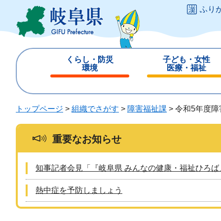
ペ
メ
ふり
ー
ニ
ジ
ュ
の
ー
先
を
くらし・防災
子ども・女性
頭
飛
環境
医療・福祉
で
ば
閉
閉
す
し
じ
じ
。
て
る
る
トップページ
>
組織でさがす
>
障害福祉課
>
令和5年度
本
文
へ
重要なお知らせ
知事記者会見「『岐阜県 みんなの健康・福祉ひろば
熱中症を予防しましょう