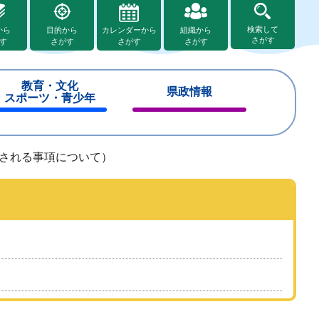
検索して
から
目的から
カレンダーから
組織から
さがす
す
さがす
さがす
さがす
教育・文化
県政情報
スポーツ・青少年
閉
閉
じ
じ
る
る
化される事項について）