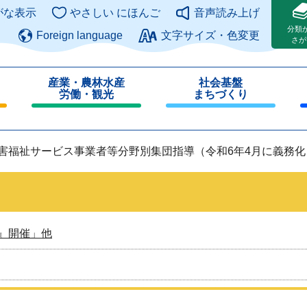
このページの本文へ
がな表示
やさしい にほんご
音声読み上げ
分類
Foreign language
文字サイズ・色変更
さが
産業・農林水産
社会基盤
労働・観光
まちづくり
閉
閉
じ
じ
る
る
障害福祉サービス事業者等分野別集団指導（令和6年4月に義務
』開催」他