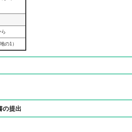
から
地の1）
書の提出