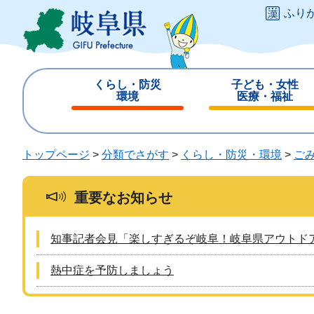
ペ
メ
ふり
ー
ニ
ジ
ュ
の
ー
先
を
くらし・防災
子ども・女性
頭
飛
環境
医療・福祉
で
ば
閉
閉
す
し
じ
じ
。
て
る
る
トップページ
>
分類でさがす
>
くらし・防災・環境
>
ご
本
文
へ
重要なお知らせ
知事記者会見「楽しすぎるぞ岐阜！岐阜県アウトド
熱中症を予防しましょう