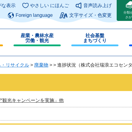
このページの本文へ
がな表示
やさしい にほんご
音声読み上げ
分類
Foreign language
文字サイズ・色変更
さが
産業・農林水産
社会基盤
労働・観光
まちづくり
閉
閉
じ
じ
る
る
み・リサイクル
>
廃棄物
>
>
進捗状況（株式会社瑞浪エコセン
ア観光キャンペーンを実施」他