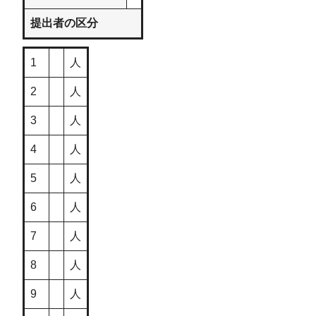
提出者の区分
1
人
2
人
3
人
4
人
5
人
6
人
7
人
8
人
9
人