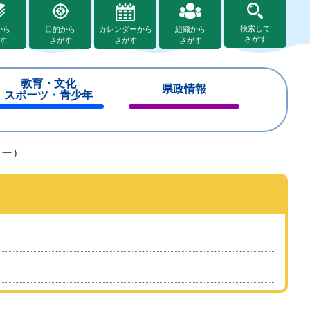
検索して
から
目的から
カレンダーから
組織から
さがす
す
さがす
さがす
さがす
教育・文化
県政情報
スポーツ・青少年
閉
閉
じ
じ
る
る
ター）