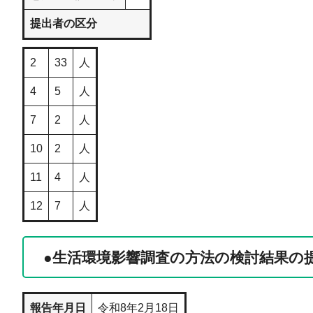
提出者の区分
2
33
人
4
5
人
7
2
人
10
2
人
11
4
人
12
7
人
●生活環境影響調査の方法の検討結果の
報告年月日
令和8年2月18日