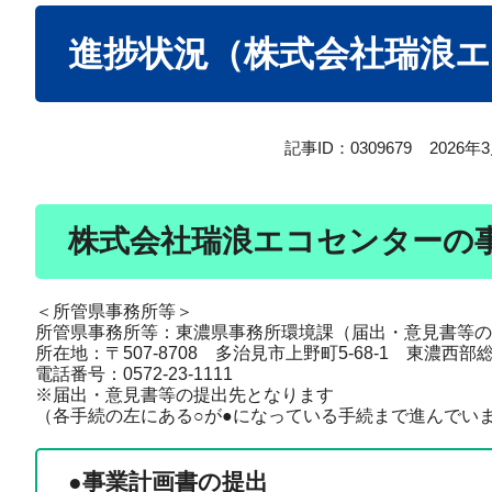
本
進捗状況（株式会社瑞浪
文
記事ID：0309679
2026年
株式会社瑞浪エコセンターの
＜所管県事務所等＞
所管県事務所等：東濃県事務所環境課（届出・意見書等の
所在地：〒507-8708 多治見市上野町5-68-1 東濃西部
電話番号：0572-23-1111
※届出・意見書等の提出先となります
（各手続の左にある○が●になっている手続まで進んでい
●
事業計画書
の提出