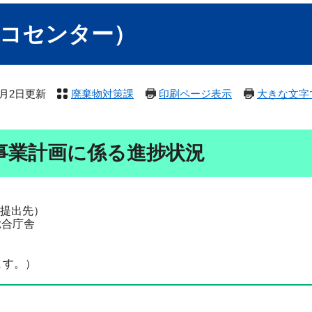
エコセンター）
3月2日更新
廃棄物対策課
印刷ページ表示
大きな文字
事業計画に係る進捗状況
提出先）
総合庁舎
ます。）