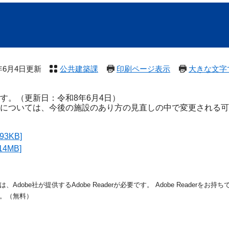
6年6月4日更新
公共建築課
印刷ページ表示
大きな文字
。（更新日：令和8年6月4日）
については、今後の施設のあり方の見直しの中で変更される可
3KB]
4MB]
dobe社が提供するAdobe Readerが必要です。
Adobe Readerをお
。（無料）