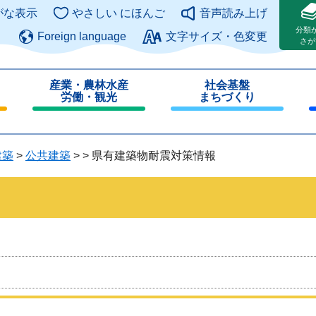
このページの本文へ
がな表示
やさしい にほんご
音声読み上げ
分類
Foreign language
文字サイズ・色変更
さが
産業・農林水産
社会基盤
労働・観光
まちづくり
閉
閉
じ
じ
る
る
建築
>
公共建築
>
>
県有建築物耐震対策情報