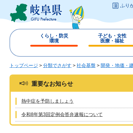
ペ
メ
ふり
ー
ニ
ジ
ュ
の
ー
先
を
くらし・防災
子ども・女性
頭
飛
環境
医療・福祉
で
ば
閉
閉
す
し
じ
じ
。
て
る
る
トップページ
>
分類でさがす
>
社会基盤
>
開発・地価・
本
文
へ
重要なお知らせ
熱中症を予防しましょう
令和8年第3回定例会答弁速報について