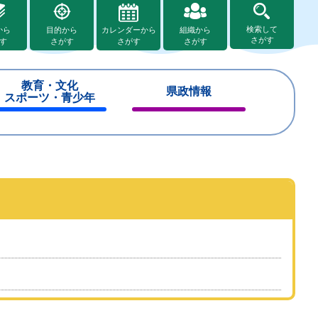
検索して
から
目的から
カレンダーから
組織から
さがす
す
さがす
さがす
さがす
教育・文化
県政情報
スポーツ・青少年
閉
閉
じ
じ
る
る