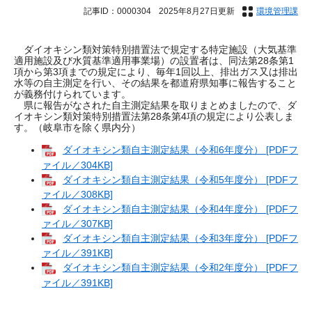
記事ID：0000304
2025年8月27日更新
環境管理課
ダイオキシン類対策特別措置法で規定する特定施設（大気基準
適用施設及び水質基準適用事業場）の設置者は、同法第28条第1
項から第3項までの規定により、毎年1回以上、排出ガス又は排出
水等の自主測定を行い、その結果を都道府県知事に報告すること
が義務付けられています。
県に報告がなされた自主測定結果を取りまとめましたので、ダ
イオキシン類対策特別措置法第28条第4項の規定により公表しま
す。（岐阜市を除く県内分）
ダイオキシン類自主測定結果（令和6年度分） [PDFフ
ァイル／304KB]
ダイオキシン類自主測定結果（令和5年度分） [PDFフ
ァイル／308KB]
ダイオキシン類自主測定結果（令和4年度分） [PDFフ
ァイル／307KB]
​
ダイオキシン類自主測定結果（令和3年度分） [PDFフ
ァイル／391KB]
ダイオキシン類自主測定結果（令和2年度分） [PDFフ
ァイル／391KB]