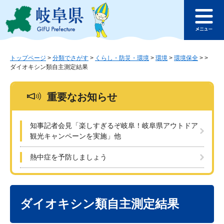
ペ
メ
このページの本文へ
ー
ニ
メ
ジ
ュ
ニ
の
ー
ュ
先
を
ー
頭
飛
トップページ
>
分類でさがす
>
くらし・防災・環境
>
環境
>
環境保全
>
>
ダイオキシン類自主測定結果
で
ば
す
し
。
て
重要なお知らせ
本
文
へ
知事記者会見「楽しすぎるぞ岐阜！岐阜県アウトドア
観光キャンペーンを実施」他
熱中症を予防しましょう
本
文
ダイオキシン類自主測定結果