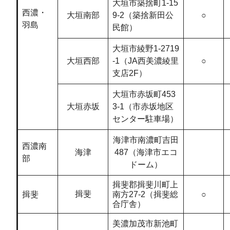
大垣市築捨町1-15
西濃・
大垣南部
9-2（築捨新田公
○
羽島
民館）
大垣市綾野1-2719
大垣西部
-1（JA西美濃綾里
○
支店2F）
大垣市赤坂町453
大垣赤坂
3-1（市赤坂地区
センター駐車場）
海津市南濃町吉田
西濃南
海津
487（海津市エコ
部
ドーム）
揖斐郡揖斐川町上
揖斐
揖斐
南方27-2（揖斐総
○
合庁舎）
美濃加茂市新池町