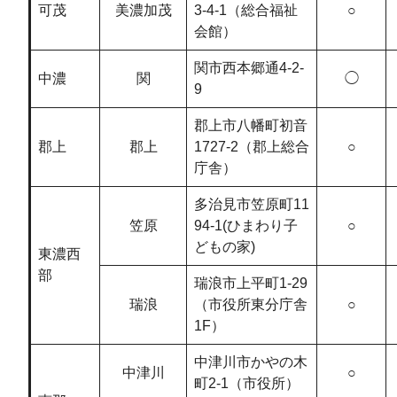
可茂
美濃加茂
3-4-1（総合福祉
○
会館）
関市西本郷通4-2-
中濃
関
◯
9
郡上市八幡町初音
郡上
郡上
1727-2（郡上総合
○
庁舎）
多治見市笠原町11
笠原
94-1(ひまわり子
○
どもの家)
東濃西
部
瑞浪市上平町1-29
瑞浪
（市役所東分庁舎
○
1F）
中津川市かやの木
中津川
○
町2-1（市役所）