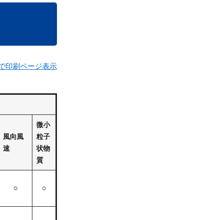
で印刷ページ表示
微小
風向風
粒子
速
状物
質
○
○