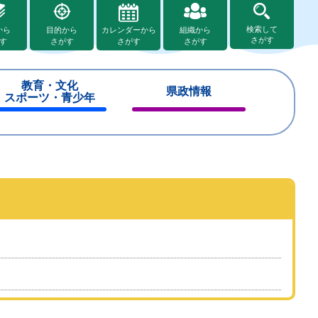
検索して
から
目的から
カレンダーから
組織から
さがす
す
さがす
さがす
さがす
教育・文化
県政情報
スポーツ・青少年
閉
閉
じ
じ
る
る