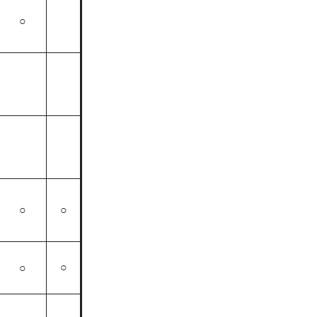
○
○
○
○
○