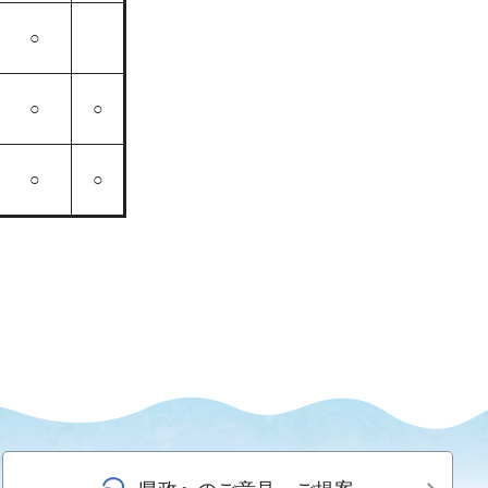
○
○
○
○
○