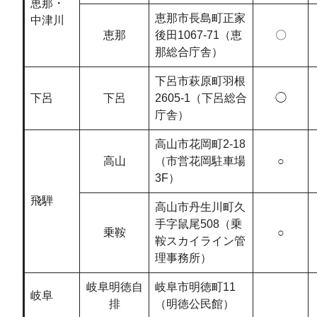
恵那・
恵那市長島町正家
中津川
恵那
後田1067-71（恵
〇
那総合庁舎）
下呂市萩原町羽根
下呂
下呂
2605-1（下呂総合
◯
庁舎）
高山市花岡町2-18
高山
（市営花岡駐車場
○
3F）
飛騨
高山市丹生川町久
手字鼠尾508（乗
乗鞍
○
鞍スカイライン管
理事務所）
岐阜明徳自
岐阜市明徳町11
岐阜
排
（明徳公民館）