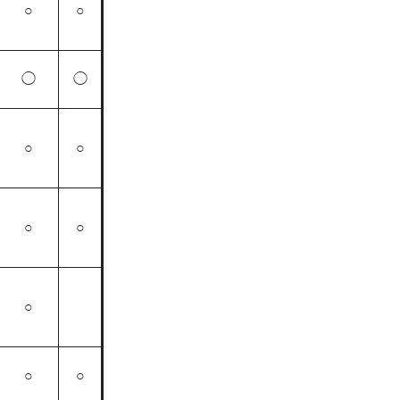
○
○
◯
◯
○
○
○
○
○
○
○