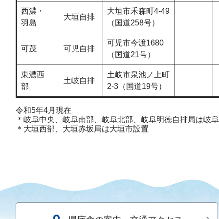
西濃・
大垣市禾森町4-49
大垣自排
羽島
（国道258号）
可児市今渡1680
可茂
可児自排
（国道21号）
東濃西
土岐市泉池ノ上町
土岐自排
部
2-3（国道19号）
令和5年4月現在
＊岐阜中央、岐阜南部、岐阜北部、岐阜明徳自排局は岐阜
＊大垣西部、大垣赤坂局は大垣市設置