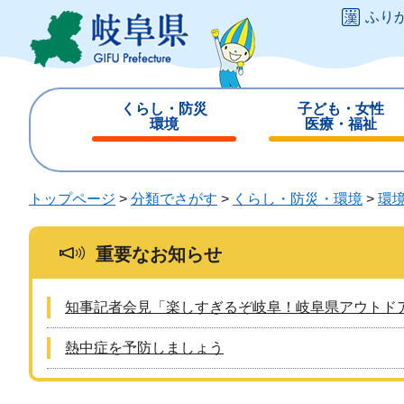
ペ
メ
ふり
ー
ニ
ジ
ュ
の
ー
先
を
くらし・防災
子ども・女性
頭
飛
環境
医療・福祉
で
ば
閉
閉
す
し
じ
じ
。
て
る
る
トップページ
>
分類でさがす
>
くらし・防災・環境
>
環
本
文
へ
重要なお知らせ
知事記者会見「楽しすぎるぞ岐阜！岐阜県アウトド
熱中症を予防しましょう