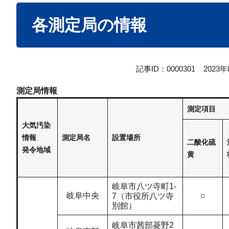
本
各測定局の情報
文
記事ID：0000301
2023
​測定局情報
測定項目
大気汚染
情報
測定局名
設置場所
二酸化硫
発令地域
黄
岐阜市八ツ寺町1-
岐阜中央
○
7（市役所八ツ寺
別館）
岐阜市茜部菱野2