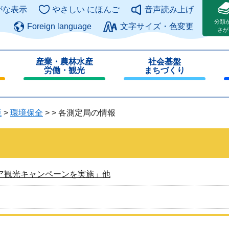
このページの本文へ
がな表示
やさしい にほんご
音声読み上げ
分類
Foreign language
文字サイズ・色変更
さが
産業・農林水産
社会基盤
労働・観光
まちづくり
閉
閉
じ
じ
る
る
境
>
環境保全
>
>
各測定局の情報
ア観光キャンペーンを実施」他