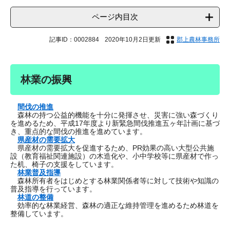
ページ内目次
記事ID：0002884
2020年10月2日更新
郡上農林事務所
林業の振興
間伐の推進
森林の持つ公益的機能を十分に発揮させ、災害に強い森づくり
を進めるため、平成17年度より新緊急間伐推進五ヶ年計画に基づ
き、重点的な間伐の推進を進めています。
県産材の需要拡大
県産材の需要拡大を促進するため、PR効果の高い大型公共施
設（教育福祉関連施設）の木造化や、小中学校等に県産材で作っ
た机、椅子の支援をしています。
林業普及指導
森林所有者をはじめとする林業関係者等に対して技術や知識の
普及指導を行っています。
林道の整備
効率的な林業経営、森林の適正な維持管理を進めるため林道を
整備しています。