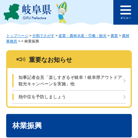
ペ
メ
このページの本文へ
ー
ニ
メ
ジ
ュ
ニ
の
ー
ュ
先
を
ー
頭
飛
トップページ
>
分類でさがす
>
産業・農林水産・労働・観光
>
農業
>
農林
事務所
>
>
林業振興
で
ば
す
し
。
て
重要なお知らせ
本
文
へ
知事記者会見「楽しすぎるぞ岐阜！岐阜県アウトドア
観光キャンペーンを実施」他
熱中症を予防しましょう
本
文
林業振興