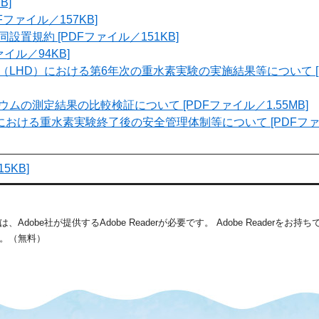
B]
ファイル／157KB]
設置規約 [PDFファイル／151KB]
ァイル／94KB]
（LHD）における第6年次の重水素実験の実施結果等について [
ムの測定結果の比較検証について [PDFファイル／1.55MB]
における重水素実験終了後の安全管理体制等について [PDFファイ
5KB]
dobe社が提供するAdobe Readerが必要です。
Adobe Readerをお
。（無料）