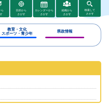
検索して
から
目的から
カレンダーから
組織から
さがす
す
さがす
さがす
さがす
教育・文化
県政情報
スポーツ・青少年
閉
閉
じ
じ
る
る