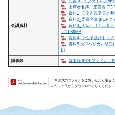
次第 [PDFファイル／86K
出席者名簿、座席表 [PDF
資料1_安全監視委員会共同
資料2_委員名簿 [PDFフ
会議資料
資料3_大型ヘリカル装置
／11.89MB]
資料4_中性子及びトリチウ
資料5 大型ヘリカル装置
B]
議事録
議事録 [PDFファイル／81
PDF形式のファイルをご覧いただく場合には、A
のリンク先からダウンロードしてください