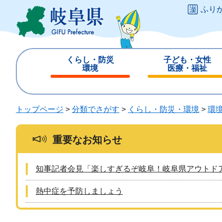
ペ
メ
ふり
ー
ニ
ジ
ュ
の
ー
先
を
くらし・防災
子ども・女性
頭
飛
環境
医療・福祉
で
ば
閉
閉
す
し
じ
じ
。
て
る
る
トップページ
>
分類でさがす
>
くらし・防災・環境
>
環
本
文
へ
重要なお知らせ
知事記者会見「楽しすぎるぞ岐阜！岐阜県アウトド
熱中症を予防しましょう