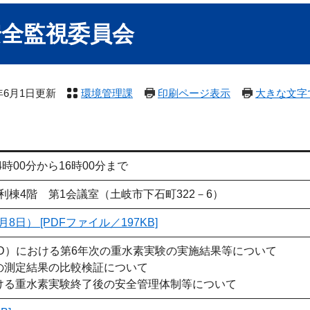
安全監視委員会
3年6月1日更新
環境管理課
印刷ページ表示
大きな文字
4時00分から16時00分まで
棟4階 第1会議室（土岐市下石町322－6）
日） [PDFファイル／197KB]
HD）における第6年次の重水素実験の実施結果等について
の測定結果の比較検証について
ける重水素実験終了後の安全管理体制等について