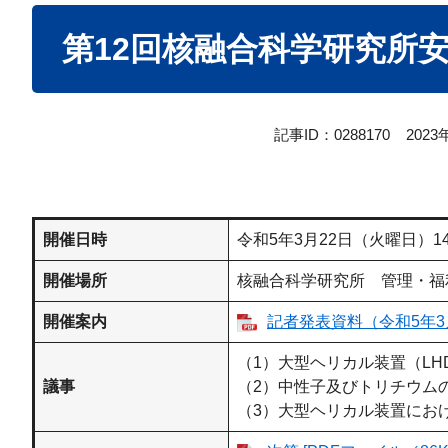
本
第12回核融合科学研究所
文
記事ID：0288170
202
開催日時
令和5年3月22日（火曜日）1
開催場所
核融合科学研究所 管理・福利
開催案内
記者発表資料（令和5年3月8
（1）大型ヘリカル装置（L
議事
（2）中性子及びトリチウム
（3）大型ヘリカル装置にお