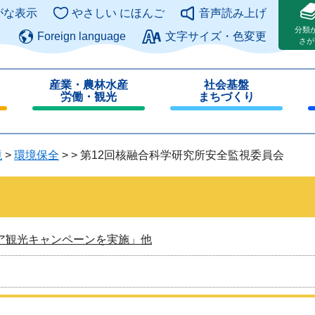
このページの本文へ
がな表示
やさしい にほんご
音声読み上げ
分類
Foreign language
文字サイズ・色変更
さが
産業・農林水産
社会基盤
労働・観光
まちづくり
閉
閉
じ
じ
る
る
境
>
環境保全
>
>
第12回核融合科学研究所安全監視委員会
ア観光キャンペーンを実施」他