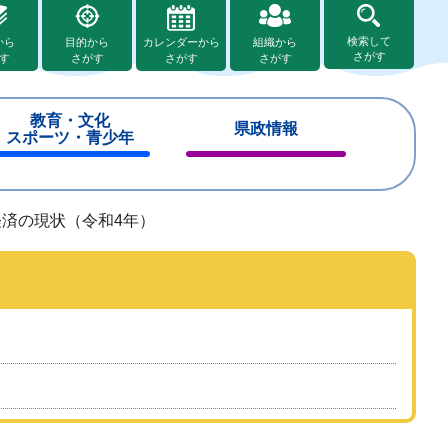
検索して
から
目的から
カレンダーから
組織から
さがす
す
さがす
さがす
さがす
教育・文化
県政情報
スポーツ・青少年
閉
閉
じ
じ
る
る
済の現状（令和4年）