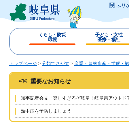
ペ
メ
ふり
ー
ニ
ジ
ュ
の
ー
先
を
くらし・防災
子ども・女性
頭
飛
環境
医療・福祉
で
ば
閉
閉
す
し
じ
じ
。
て
る
る
トップページ
>
分類でさがす
>
産業・農林水産・労働・
本
文
へ
重要なお知らせ
知事記者会見「楽しすぎるぞ岐阜！岐阜県アウトド
熱中症を予防しましょう