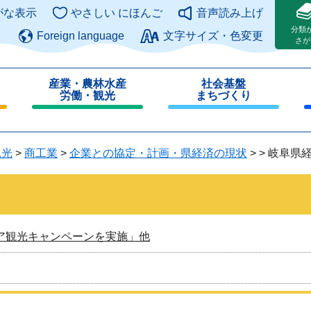
このページの本文へ
がな表示
やさしい にほんご
音声読み上げ
分類
Foreign language
文字サイズ・色変更
さが
産業・農林水産
社会基盤
労働・観光
まちづくり
閉
閉
じ
じ
る
る
観光
>
商工業
>
企業との協定・計画・県経済の現状
>
>
岐阜県経
ア観光キャンペーンを実施」他