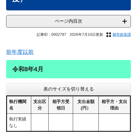
ページ内目次
記事ID：0002787
2026年7月10日更新
都市政策課
前年度以前
令和8年4月
表のサイズを切り替える
執行機関
支出区
相手方受
支出金額
相手方・支出
名
分
領日
(円）
理由
執行実績
なし