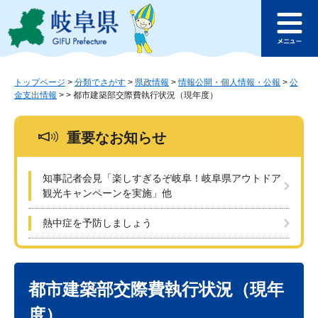
ペ
メ
このページの本文へ
ー
ニ
メ
ジ
ュ
ニ
の
ー
ュ
先
を
ー
頭
飛
トップページ
>
分類でさがす
>
県政情報
>
情報公開・個人情報・公報
>
公
金支出情報
>
>
都市建築部交際費執行状況（現年度）
で
ば
す
し
。
て
重要なお知らせ
本
文
へ
知事記者会見「楽しすぎるぞ岐阜！岐阜県アウトドア
観光キャンペーンを実施」他
熱中症を予防しましょう
本
文
都市建築部交際費執行状況（現年
度）