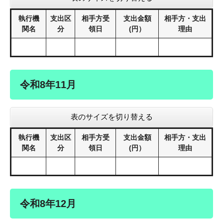
執行機
支出区
相手方受
支出金額
相手方・支出
関名
分
領日
(円）
理由
令和8年11月
表のサイズを切り替える
執行機
支出区
相手方受
支出金額
相手方・支出
関名
分
領日
(円）
理由
令和8年12月