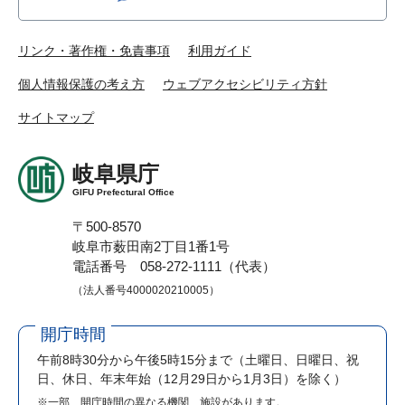
リンク・著作権・免責事項
利用ガイド
個人情報保護の考え方
ウェブアクセシビリティ方針
サイトマップ
岐阜県庁
GIFU Prefectural Office
〒500-8570
岐阜市薮田南2丁目1番1号
電話番号 058-272-1111（代表）
（法人番号4000020210005）
開庁時間
午前8時30分から午後5時15分まで
（土曜日、日曜日、祝
日、休日、年末年始（12月29日から1月3日）を除く）
※一部、開庁時間の異なる機関、施設があります。