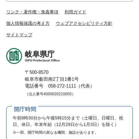
リンク・著作権・免責事項
利用ガイド
個人情報保護の考え方
ウェブアクセシビリティ方針
サイトマップ
岐阜県庁
GIFU Prefectural Office
〒500-8570
岐阜市薮田南2丁目1番1号
電話番号 058-272-1111（代表）
（法人番号4000020210005）
開庁時間
午前8時30分から午後5時15分まで
（土曜日、日曜日、祝
日、休日、年末年始（12月29日から1月3日）を除く）
※一部、開庁時間の異なる機関、施設があります。