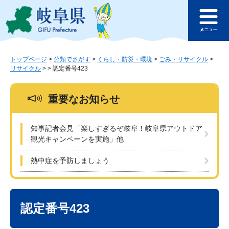
ペ
メ
このページの本文へ
ー
ニ
メ
ジ
ュ
ニ
の
ー
ュ
先
を
ー
頭
飛
トップページ
>
分類でさがす
>
くらし・防災・環境
>
ごみ・リサイクル
>
リサイクル
>
>
認定番号423
で
ば
す
し
。
て
重要なお知らせ
本
文
へ
知事記者会見「楽しすぎるぞ岐阜！岐阜県アウトドア
観光キャンペーンを実施」他
熱中症を予防しましょう
本
文
認定番号423