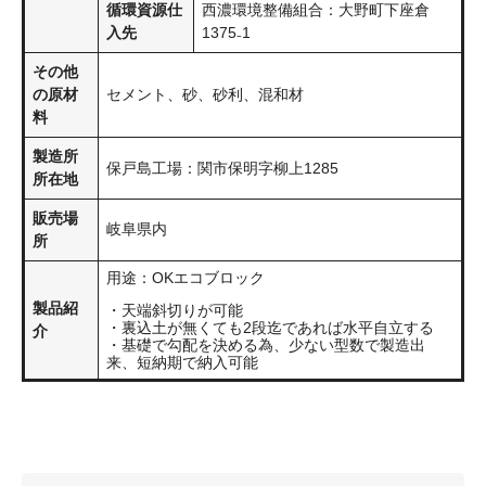
循環資源仕
西濃環境整備組合：大野町下座倉
入先
1375₋1
その他
の原材
セメント、砂、砂利、混和材
料
製造所
保戸島工場：関市保明字柳上1285
所在地
販売場
岐阜県内
所
用途：OKエコブロック
製品紹
・天端斜切りが可能
・裏込土が無くても2段迄であれば水平自立する
介
・基礎で勾配を決める為、少ない型数で製造出
来、短納期で納入可能