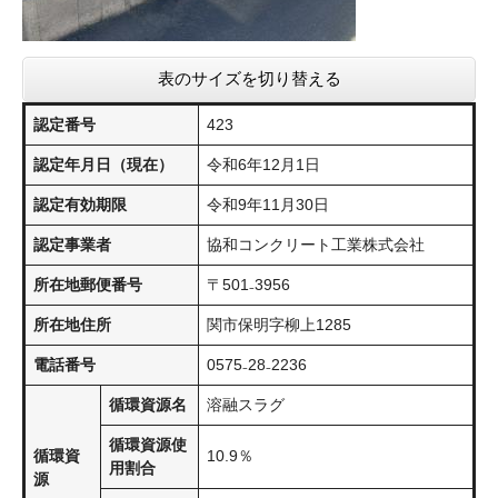
表のサイズを切り替える
認定番号
423
認定年月日（現在）
令和6年12月1日
認定有効期限
令和9年11月30日
認定事業者
協和コンクリート工業株式会社
所在地郵便番号
〒501₋3956
所在地住所
関市保明字柳上1285
電話番号
0575₋28₋2236
循環資源名
溶融スラグ
循環資源使
循環資
10.9％
用割合
源