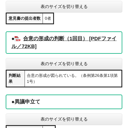
表のサイズを切り替える
意見書の提出者数
0者
●
合意の形成の判断（1回目） [PDFファイ
ル／72KB]
表のサイズを切り替える
判断結
合意の形成が図られている。（条例第26条第1項第
果
1号）
●異議申立て
表のサイズを切り替える