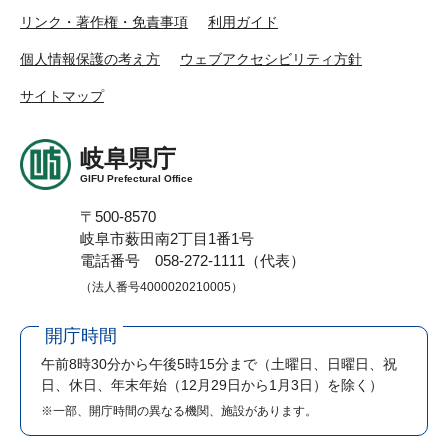
リンク・著作権・免責事項
利用ガイド
個人情報保護の考え方
ウェブアクセシビリティ方針
サイトマップ
岐阜県庁
GIFU Prefectural Office
〒500-8570
岐阜市薮田南2丁目1番1号
電話番号 058-272-1111（代表）
（法人番号4000020210005）
開庁時間
午前8時30分から午後5時15分まで
（土曜日、日曜日、祝
日、休日、年末年始（12月29日から1月3日）を除く）
※一部、開庁時間の異なる機関、施設があります。