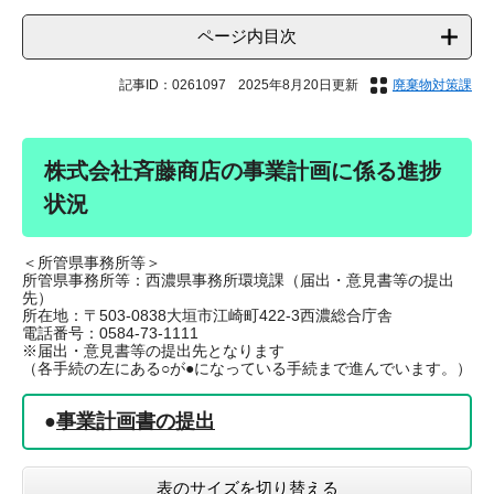
ページ内目次
記事ID：0261097
2025年8月20日更新
廃棄物対策課
株式会社斉藤商店の事業計画に係る進捗
状況
＜所管県事務所等＞
所管県事務所等：西濃県事務所環境課（届出・意見書等の提出
先）
所在地：〒503-0838大垣市江崎町422-3西濃総合庁舎
電話番号：0584-73-1111
※届出・意見書等の提出先となります
（各手続の左にある○が●になっている手続まで進んでいます。）
●
事業計画書の提出
表のサイズを切り替える