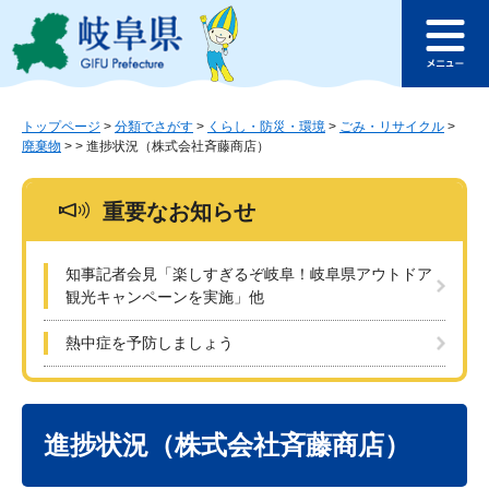
ペ
メ
このページの本文へ
ー
ニ
メ
ジ
ュ
ニ
の
ー
ュ
先
を
ー
頭
飛
トップページ
>
分類でさがす
>
くらし・防災・環境
>
ごみ・リサイクル
>
廃棄物
>
>
進捗状況（株式会社斉藤商店）
で
ば
す
し
。
て
重要なお知らせ
本
文
へ
知事記者会見「楽しすぎるぞ岐阜！岐阜県アウトドア
観光キャンペーンを実施」他
熱中症を予防しましょう
本
文
進捗状況（株式会社斉藤商店）