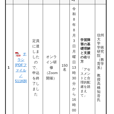
令
和
8
年
8
信州
月
大
学習障
定員
3
学
害の基
に達
日
学術
礎理解
しま
月
研究
と支援
チ
院
した
オンラ
曜
の在り
ラシ
（教
方
の
イン研
日
育学
[PDFフ
150
1
で、

修
13
系）
名
「アセ
ァイル
申込
（Zoom
時
スメン
教
／
を終
開催）
30
トと合
授
511KB]
理的配
了し
分
高
慮を踏
橋
まし
か
まえ
知
ら
て」
音
16
氏
時
00