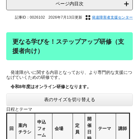
ページ内目次
記事ID：0026102
2026年7月13日更新
発達障害者支援センター
更なる学びを！ステップアップ研修（支
援者向け）
発達障がいに関する内容となっており、より専門的な支援につ
なげていくための研修です。
令和8年度はオンライン研修となります。
表のサイズを切り替える
日程とテーマ
開
申込
案内
定
催
回
フォ
会場
テーマ
講師
チラシ
員
日
ーム
時