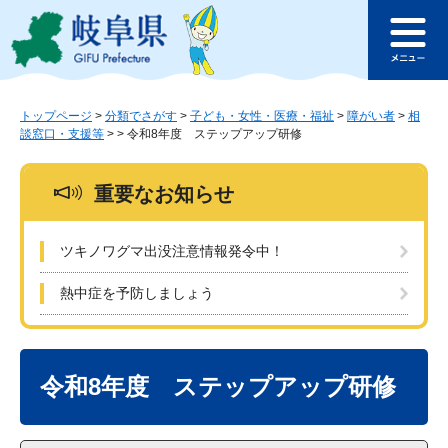
ペ
メ
このページの本文へ
ー
ニ
メ
ジ
ュ
ニ
の
ー
ュ
先
を
ー
頭
飛
トップページ
>
分類でさがす
>
子ども・女性・医療・福祉
>
障がい者
>
相
談窓口・支援等
>
>
令和8年度 ステップアップ研修
で
ば
す
し
。
て
重要なお知らせ
本
文
へ
ツキノワグマ出没注意情報発令中！
熱中症を予防しましょう
本
文
令和8年度 ステップアップ研修