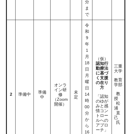
分
ま
で
令
和
9
年
1
月
（仮）
18
認知行
三重
動療法
日
大学
に基づ
月
く支援
教育
曜
の在り
学部
オンラ
方
日
イン研
準備
未
教
2
準備中
14
修
「認知
中
定
授
（Zoom
時
のゆが
松
開催）
みと感
00
浦
情コン
直
分
トロー
己
か
ルへの
氏
アプロ
ら
ーチ」
16