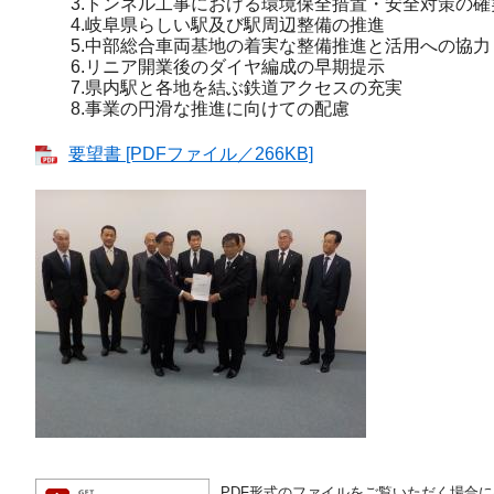
3.トンネル工事における環境保全措置・安全対策の確
4.岐阜県らしい駅及び駅周辺整備の推進
5.中部総合車両基地の着実な整備推進と活用への協力
6.リニア開業後のダイヤ編成の早期提示
7.県内駅と各地を結ぶ鉄道アクセスの充実
8.事業の円滑な推進に向けての配慮
要望書 [PDFファイル／266KB]
PDF形式のファイルをご覧いただく場合には、A