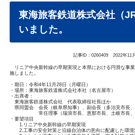
本
東海旅客鉄道株式会社（J
文
いました。
記事ID：0260409
2022年1
リニア中央新幹線の早期実現と本県における円滑な事業
施しました。
・期日：令和4年11月28日（月曜日）
・場所：東海旅客鉄道株式会社本社（名古屋市）
・出席者：
東海旅客鉄道株式会社 代表取締役社長ほか
​ 県同盟会 会長（岐阜県知事）、副会長（多治見市長
常任理事（瑞浪市長、恵那市長、土岐市長、可
・要望項目
1.リニア中央新幹線の早期実現
2.工事の安全対策と沿線自治体の意向に配慮した環境