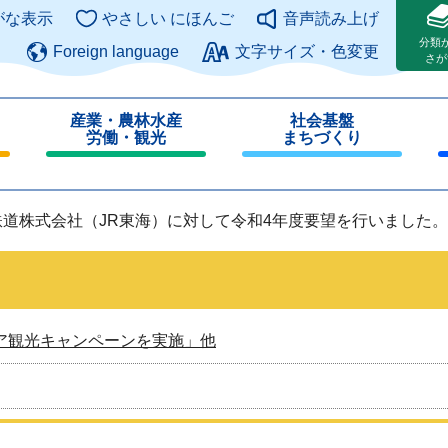
このページの本文へ
がな表示
やさしい にほんご
音声読み上げ
分類
Foreign language
文字サイズ・色変更
さが
産業・農林水産
社会基盤
労働・観光
まちづくり
閉
閉
じ
じ
る
る
鉄道株式会社（JR東海）に対して令和4年度要望を行いました。
ア観光キャンペーンを実施」他