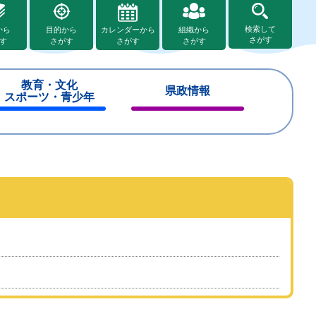
検索して
から
目的から
カレンダーから
組織から
さがす
す
さがす
さがす
さがす
教育・文化
県政情報
スポーツ・青少年
閉
閉
じ
じ
る
る