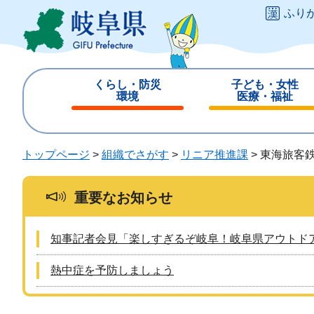
ペ
メ
ふり
ー
ニ
ジ
ュ
の
ー
先
を
くらし・防災
子ども・女性
頭
飛
環境
医療・福祉
で
ば
閉
閉
す
し
じ
じ
。
て
る
る
トップページ
>
組織でさがす
>
リニア推進課
>
東海旅客
本
文
へ
重要なお知らせ
知事記者会見「楽しすぎるぞ岐阜！岐阜県アウトド
熱中症を予防しましょう