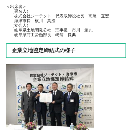
＜出席者＞
（署名人）
株式会社ジーテクト 代表取締役社長 高尾 直宏
海津市長 横川 真澄
（立会人）
岐阜県土地開発公社 理事長 市川 篤丸
岐阜県商工労働部長 崎浦 良典
企業立地協定締結式の様子