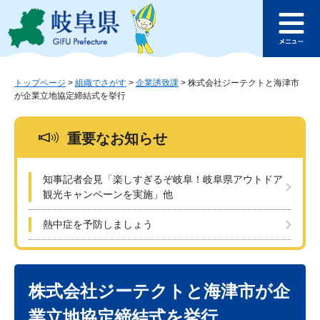
ペ
メ
このページの本文へ
ー
ニ
メ
ジ
ュ
ニ
の
ー
ュ
先
を
ー
頭
飛
トップページ
>
組織でさがす
>
企業誘致課
>
株式会社ジーテクトと海津市
が企業立地協定締結式を挙行
で
ば
す
し
。
て
重要なお知らせ
本
文
へ
知事記者会見「楽しすぎるぞ岐阜！岐阜県アウトドア
観光キャンペーンを実施」他
熱中症を予防しましょう
本
文
株式会社ジーテクトと海津市が企
業立地協定締結式を挙行