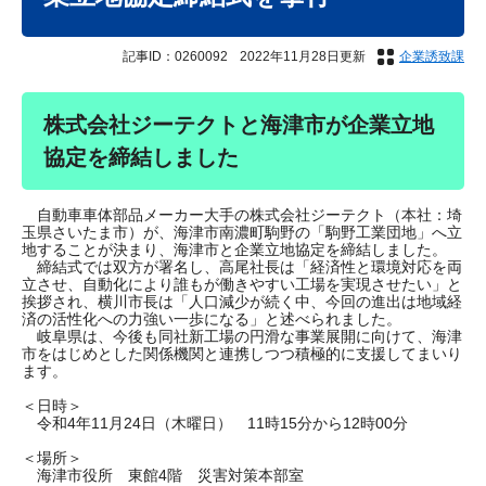
記事ID：0260092
2022年11月28日更新
企業誘致課
株式会社ジーテクトと海津市が企業立地
協定を締結しました
自動車車体部品メーカー大手の株式会社ジーテクト（本社：埼
玉県さいたま市）が、海津市南濃町駒野の「駒野工業団地」へ立
地することが決まり、海津市と企業立地協定を締結しました。
締結式では双方が署名し、高尾社長は「経済性と環境対応を両
立させ、自動化により誰もが働きやすい工場を実現させたい」と
挨拶され、横川市長は「人口減少が続く中、今回の進出は地域経
済の活性化への力強い一歩になる」と述べられました。
岐阜県は、今後も同社新工場の円滑な事業展開に向けて、海津
市をはじめとした関係機関と連携しつつ積極的に支援してまいり
ます。
＜日時＞
令和4年11月24日（木曜日） 11時15分から12時00分
＜場所＞
海津市役所 東館4階 災害対策本部室