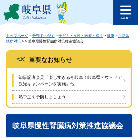
ペ
メ
このページの本文へ
ー
ニ
メ
ジ
ュ
ニ
の
ー
ュ
先
を
ー
頭
飛
トップページ
>
分類でさがす
>
子ども・女性・医療・福祉
>
健康
>
生活習
慣病対策
>
>
岐阜県慢性腎臓病対策推進協議会
で
ば
す
し
。
て
重要なお知らせ
本
文
へ
知事記者会見「楽しすぎるぞ岐阜！岐阜県アウトドア
観光キャンペーンを実施」他
熱中症を予防しましょう
本
文
岐阜県慢性腎臓病対策推進協議会