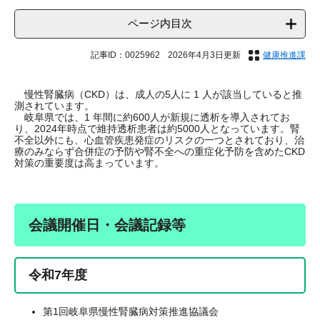
ページ内目次
記事ID：0025962
2026年4月3日更新
健康推進課
慢性腎臓病（CKD）は、成人の5人に 1 人が該当していると推
測されています。
岐阜県では、1 年間に約600人が新規に透析を導入されてお
り、2024年時点で維持透析患者は約5000人となっています。腎
不全以外にも、心血管疾患発症のリスクの一つとされており、治
療のみならず合併症の予防や腎不全への重症化予防を含めたCKD
対策の重要度は高まっています。
会議開催日・会議記録等
令和7年度
第1回岐阜県慢性腎臓病対策推進協議会