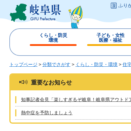
ペ
メ
ふり
ー
ニ
ジ
ュ
の
ー
先
を
くらし・防災
子ども・女性
頭
飛
環境
医療・福祉
で
ば
閉
閉
す
し
じ
じ
。
て
る
る
トップページ
>
分類でさがす
>
くらし・防災・環境
>
住
本
文
へ
重要なお知らせ
知事記者会見「楽しすぎるぞ岐阜！岐阜県アウトド
熱中症を予防しましょう