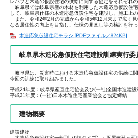
レハブと木造の仮設住宅の供給に関する協定をそれぞれの
岐阜県では岐阜県産の木材を利用した木造応急仮設住宅
して、岐阜県仕様の木造応急仮設住宅を建設し、施工上の
また、令和2年2月の完成から令和5年12月末まで広く
なる居住性の向上を目指し、仕様の見直し等の検討を行っ
木造応急仮設住宅チラシ [PDFファイル／824KB]
岐阜県木造応急仮設住宅建設訓練実行委
岐阜県は、災害時における木造応急仮設住宅の供給に関
今回の訓練に取り組みました。
平成24年度：岐阜県産直住宅協会及び(一社)全国木造建
平成31年度：(一社)日本木造住宅産業協会と協定締結
建物概要
建設建物
木造応急仮設住宅一般型（9坪タイプ）：平屋建延べ面積2