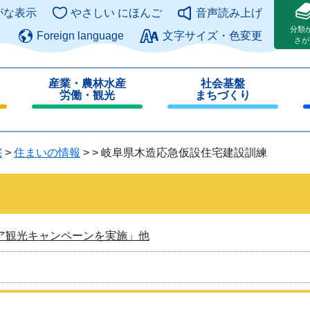
このページの本文へ
がな表示
やさしい にほんご
音声読み上げ
分類
Foreign language
文字サイズ・色変更
さが
産業・農林水産
社会基盤
労働・観光
まちづくり
閉
閉
じ
じ
る
る
宅
>
住まいの情報
>
>
岐阜県木造応急仮設住宅建設訓練
ア観光キャンペーンを実施」他