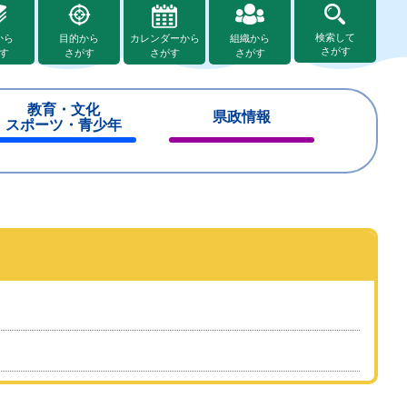
検索して
から
目的から
カレンダーから
組織から
さがす
す
さがす
さがす
さがす
教育・文化
県政情報
スポーツ・青少年
閉
閉
じ
じ
る
る