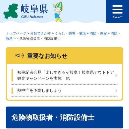
ペ
メ
このページの本文へ
ー
ニ
メ
ジ
ュ
ニ
の
ー
ュ
先
を
ー
頭
飛
トップページ
>
分類でさがす
>
くらし・防災・環境
>
消防・保安
>
消防・
救急
>
>
危険物取扱者・消防設備士
で
ば
す
し
。
て
重要なお知らせ
本
文
へ
知事記者会見「楽しすぎるぞ岐阜！岐阜県アウトドア
観光キャンペーンを実施」他
熱中症を予防しましょう
本
文
危険物取扱者・消防設備士