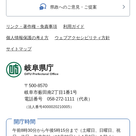
県政へのご意見・ご提案
リンク・著作権・免責事項
利用ガイド
個人情報保護の考え方
ウェブアクセシビリティ方針
サイトマップ
岐阜県庁
GIFU Prefectural Office
〒500-8570
岐阜市薮田南2丁目1番1号
電話番号 058-272-1111（代表）
（法人番号4000020210005）
開庁時間
午前8時30分から午後5時15分まで
（土曜日、日曜日、祝