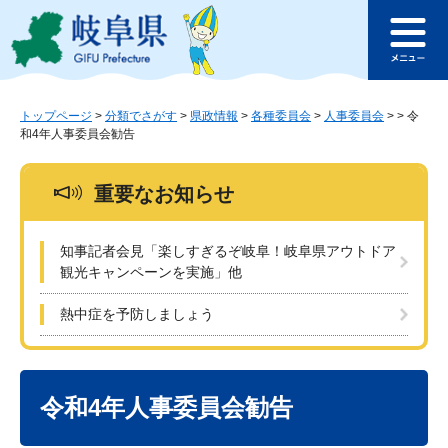
ペ
メ
このページの本文へ
ー
ニ
メ
ジ
ュ
ニ
の
ー
ュ
先
を
ー
頭
飛
トップページ
>
分類でさがす
>
県政情報
>
各種委員会
>
人事委員会
>
>
令
和4年人事委員会勧告
で
ば
す
し
。
て
重要なお知らせ
本
文
へ
知事記者会見「楽しすぎるぞ岐阜！岐阜県アウトドア
観光キャンペーンを実施」他
熱中症を予防しましょう
本
文
令和4年人事委員会勧告