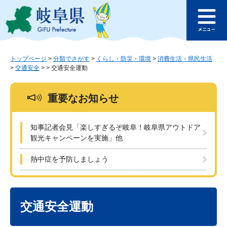
ペ
メ
このページの本文へ
ー
ニ
メ
ジ
ュ
ニ
の
ー
ュ
先
を
ー
頭
飛
トップページ
>
分類でさがす
>
くらし・防災・環境
>
消費生活・県民生活
>
交通安全
>
>
交通安全運動
で
ば
す
し
。
て
重要なお知らせ
本
文
へ
知事記者会見「楽しすぎるぞ岐阜！岐阜県アウトドア
観光キャンペーンを実施」他
熱中症を予防しましょう
本
文
交通安全運動