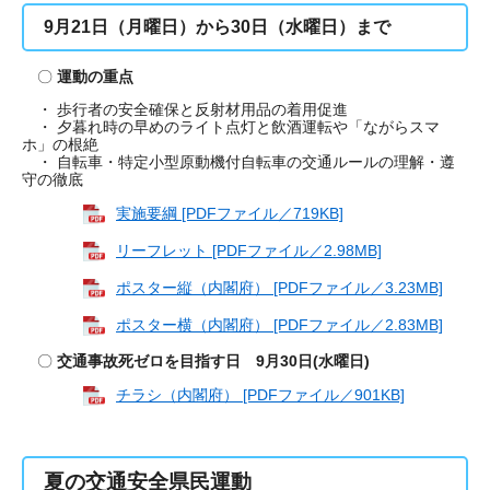
9月21日（月曜日）から30日（水曜日）まで
〇
運動の重点
・ 歩行者の安全確保と反射材用品の着用促進
・ 夕暮れ時の早めのライト点灯と飲酒運転や「ながらスマ
ホ」の根絶
・ 自転車・特定小型原動機付自転車の交通ルールの理解・遵
守の徹底
実施要綱 [PDFファイル／719KB]
リーフレット [PDFファイル／2.98MB]
ポスター縦（内閣府） [PDFファイル／3.23MB]
ポスター横（内閣府） [PDFファイル／2.83MB]
〇
交通事故死ゼロを目指す日 9月30日(水曜日)
チラシ（内閣府） [PDFファイル／901KB]
夏の交通安全県民運動