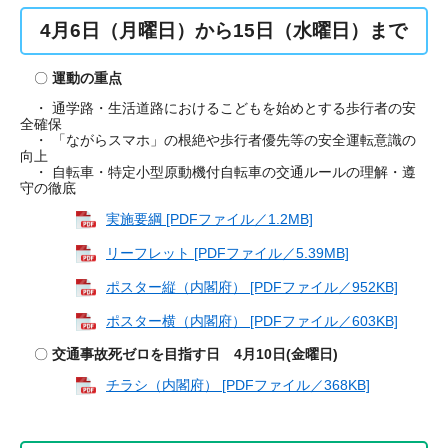
4月6日（月曜日）から15日（水曜日）まで
〇
運動の重点
・ 通学路・生活道路におけるこどもを始めとする歩行者の安
全確保
・ 「ながらスマホ」の根絶や歩行者優先等の安全運転意識の
向上
・ 自転車・特定小型原動機付自転車の交通ルールの理解・遵
守の徹底
実施要綱 [PDFファイル／1.2MB]
リーフレット [PDFファイル／5.39MB]
ポスター縦（内閣府） [PDFファイル／952KB]
ポスター横（内閣府） [PDFファイル／603KB]
〇
交通事故死ゼロを目指す日 4月10日(金曜日)
チラシ（内閣府） [PDFファイル／368KB]