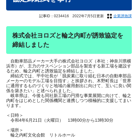
記事ID：0234416
2022年7月5日更新
企業誘致課
株式会社ヨロズと輪之内町が誘致協定を
締結しました
自動車部品メーカー大手の株式会社ヨロズ（本社：神奈川県横
浜市）が、主力のサスペンション部品を製造する新工場を建設す
るため、輪之内町と誘致協定を締結しました。
締結式では、平中社長が「脱炭素に取り組む日本の自動車部品
メーカーのモデル工場を目指す」と挨拶され、木野町長は「世界
に通用するものづくりと地域の雇用創出に向けて、互いに良い関
係を築きたい」と述べられました。
岐阜県は、今後も同社新工場の円滑な事業展開に向けて、輪之
内町をはじめとした関係機関と連携しつつ積極的に支援してまい
ります。
＜日時＞
令和4年6月21日（火曜日） 13時00分から13時30分
＜場所＞
輪之内町文化会館 リトルホール