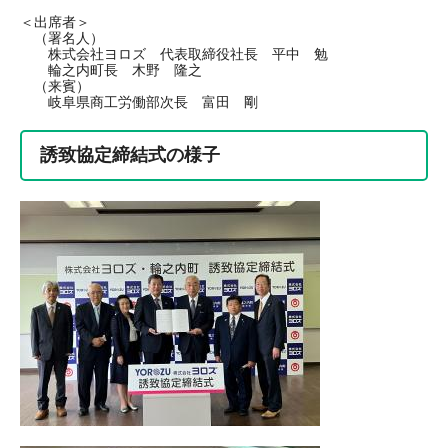
＜出席者＞
（署名人）
株式会社ヨロズ 代表取締役社長 平中 勉
輪之内町長 木野 隆之
（来賓）
岐阜県商工労働部次長 富田 剛
誘致協定締結式の様子