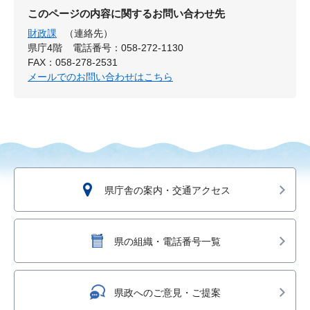
このページの内容に関するお問い合わせ先
財政課
（連絡先）
県庁4階
電話番号：058-272-1130
FAX：058-278-2531
メールでのお問い合わせはこちら
県庁舎の案内・交通アクセス
県の組織・電話番号一覧
県政へのご意見・ご提案