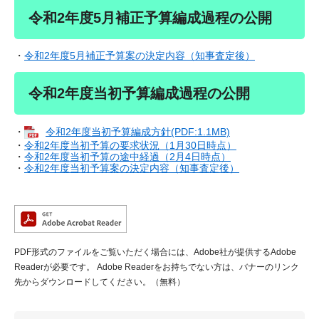
令和2年度5月補正予算編成過程の公開
・​
令和2年度5月補正予算案の決定内容（知事査定後）
令和2年度当初予算編成過程の公開
・
令和2年度当初予算編成方針(PDF:1.1MB)
・
令和2年度当初予算の要求状況（1月30日時点）
・
令和2年度当初予算の途中経過（2月4日時点）
・
令和2年度当初予算案の決定内容（知事査定後）
PDF形式のファイルをご覧いただく場合には、Adobe社が提供するAdobe
Readerが必要です。
Adobe Readerをお持ちでない方は、バナーのリンク
先からダウンロードしてください。（無料）