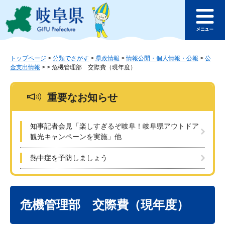
ペ
メ
このページの本文へ
ー
ニ
メ
ジ
ュ
ニ
の
ー
ュ
先
を
ー
頭
飛
トップページ
>
分類でさがす
>
県政情報
>
情報公開・個人情報・公報
>
公
金支出情報
>
>
危機管理部 交際費（現年度）
で
ば
す
し
。
て
重要なお知らせ
本
文
へ
知事記者会見「楽しすぎるぞ岐阜！岐阜県アウトドア
観光キャンペーンを実施」他
熱中症を予防しましょう
本
文
危機管理部 交際費（現年度）