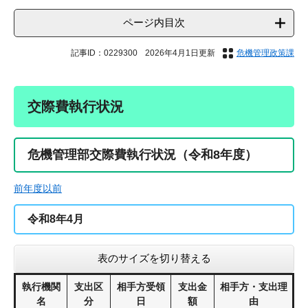
ページ内目次
記事ID：0229300
2026年4月1日更新
危機管理政策課
交際費執行状況
危機管理部交際費執行状況（令和8年度）
前年度以前
令和8年4月
表のサイズを切り替える
執行機関
支出区
相手方受領
支出金
相手方・支出理
名
分
日
額
由