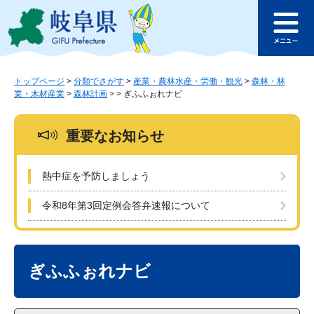
ペ
メ
このページの本文へ
ー
ニ
メ
ジ
ュ
ニ
の
ー
ュ
先
を
ー
頭
飛
トップページ
>
分類でさがす
>
産業・農林水産・労働・観光
>
森林・林
業・木材産業
>
森林計画
>
>
ぎふふぉれナビ
で
ば
す
し
。
て
重要なお知らせ
本
文
へ
熱中症を予防しましょう
令和8年第3回定例会答弁速報について
本
文
ぎふふぉれナビ