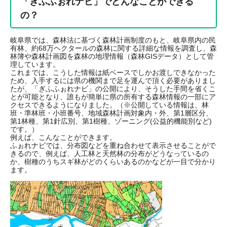
「ぎふふぉれナビ」でどんなことができる
の？
岐阜県では、森林法に基づく森林計画制度のもと、岐阜県内の民
有林、約68万ヘクタールの森林に関する詳細な情報を調査し、森
林簿や森林計画図を森林の地理情報（森林GISデータ）として管
理しています。
これまでは、こうした情報は紙ベースでしかお渡しできなかった
ため、入手するには県の機関まで足を運んで頂く必要がありまし
たが、「ぎふふぉれナビ」の公開により、そうした手間を省くこ
とが可能となり、誰もが簡単に県の所有する森林情報の一部にア
クセスできるようになりました。（※公開している情報は、林
班・準林班・小班番号、地域森林計画対象内・外、第1層区分、
第1林種、第1針広別、第1樹種、ゾーニング(公益的機能別など)
です。）
例えば、こんなことができます。
ふぉれナビでは、分布図などを重ね合わせて表示させることがで
きるので、例えば、人工林と天然林の分布がどうなっているの
か、樹種のうちスギ林がどのくらいあるのかなどが一目で分かり
ます。