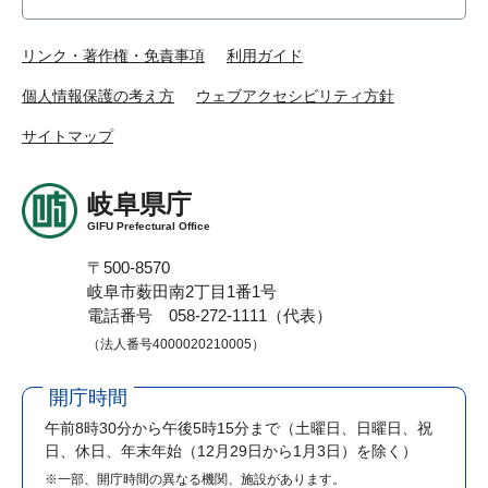
リンク・著作権・免責事項
利用ガイド
個人情報保護の考え方
ウェブアクセシビリティ方針
サイトマップ
岐阜県庁
GIFU Prefectural Office
〒500-8570
岐阜市薮田南2丁目1番1号
電話番号 058-272-1111（代表）
（法人番号4000020210005）
開庁時間
午前8時30分から午後5時15分まで
（土曜日、日曜日、祝
日、休日、年末年始（12月29日から1月3日）を除く）
※一部、開庁時間の異なる機関、施設があります。