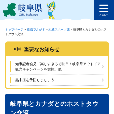
ペ
メ
このページの本文へ
ー
ニ
メ
ジ
ュ
ニ
の
ー
ュ
先
を
ー
頭
飛
トップページ
>
組織でさがす
>
地域スポーツ課
>
岐阜県とカナダとのホス
トタウン交流
で
ば
す
し
。
て
重要なお知らせ
本
文
へ
知事記者会見「楽しすぎるぞ岐阜！岐阜県アウトドア
観光キャンペーンを実施」他
熱中症を予防しましょう
本
文
岐阜県とカナダとのホストタウ
ン交流