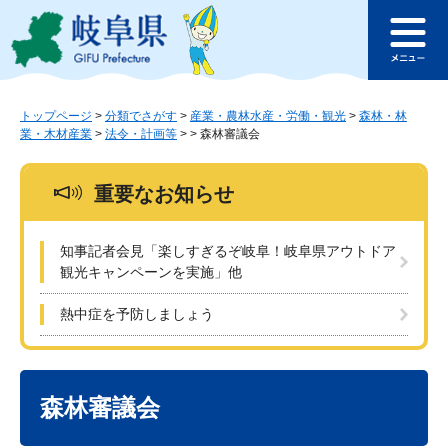
ペ
メ
このページの本文へ
ー
ニ
メ
ジ
ュ
ニ
の
ー
ュ
先
を
ー
頭
飛
トップページ
>
分類でさがす
>
産業・農林水産・労働・観光
>
森林・林
業・木材産業
>
法令・計画等
>
>
森林審議会
で
ば
す
し
。
て
重要なお知らせ
本
文
へ
知事記者会見「楽しすぎるぞ岐阜！岐阜県アウトドア
観光キャンペーンを実施」他
熱中症を予防しましょう
本
文
森林審議会