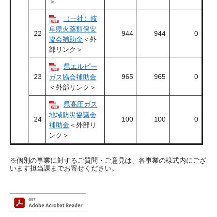
＞
（一社）岐
阜県火薬類保安
22
944
944
0
協会補助金
＜外
部リンク＞
県エルピー
23
965
965
0
ガス協会補助金
＜外部リンク＞
県高圧ガス
地域防災協議会
24
100
100
0
補助金
＜外部リ
ンク＞
※個別の事業に対するご質問・ご意見は、各事業の様式内にござ
います担当課までお寄せください。