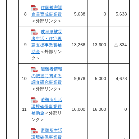
住家被害調
8
5,638
0
5,638
査員育成事業費
＜外部リンク＞
岐阜県被災
者生活・住宅再
9
13,266
13,600
△ 334
建支援事業費補
助金
＜外部リン
ク＞
避難者情報
の把握に関する
10
9,678
5,000
4,678
調査研究事業費
＜外部リンク＞
避難所生活
環境確保事業費
11
16,000
16,000
0
補助金
＜外部リ
ンク＞
避難所生活
環境確保事業費