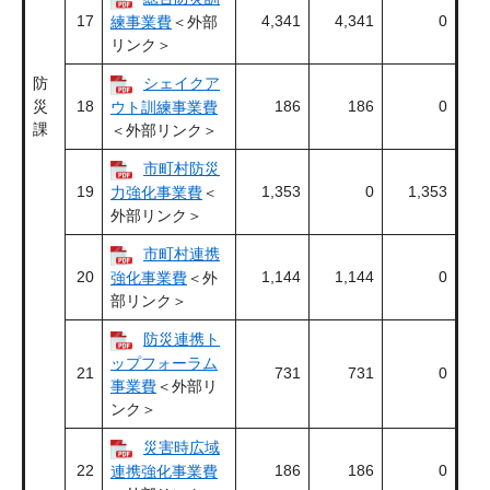
17
4,341
4,341
0
練事業費
＜外部
リンク＞
防
シェイクア
災
18
186
186
0
ウト訓練事業費
課
＜外部リンク＞
市町村防災
19
1,353
0
1,353
力強化事業費
＜
外部リンク＞
市町村連携
20
1,144
1,144
0
強化事業費
＜外
部リンク＞
防災連携ト
ップフォーラム
21
731
731
0
事業費
＜外部リ
ンク＞
災害時広域
22
186
186
0
連携強化事業費