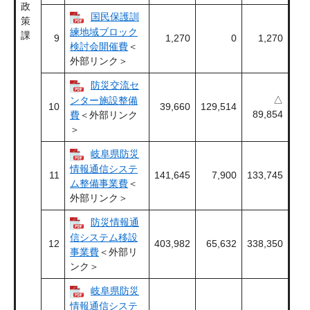
政
国民保護訓
策
練地域ブロック
課
9
1,270
0
1,270
検討会開催費
＜
外部リンク＞
防災交流セ
△
ンター施設整備
10
39,660
129,514
89,854
費
＜外部リンク
＞
岐阜県防災
情報通信システ
11
141,645
7,900
133,745
ム整備事業費
＜
外部リンク＞
防災情報通
信システム移設
12
403,982
65,632
338,350
事業費
＜外部リ
ンク＞
岐阜県防災
情報通信システ