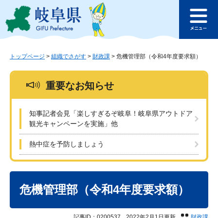
ペ
メ
このページの本文へ
ー
ニ
メ
ジ
ュ
ニ
の
ー
ュ
先
を
ー
頭
飛
トップページ
>
組織でさがす
>
財政課
>
危機管理部（令和4年度要求額）
で
ば
す
し
重要なお知らせ
。
て
本
文
知事記者会見「楽しすぎるぞ岐阜！岐阜県アウトドア
へ
観光キャンペーンを実施」他
熱中症を予防しましょう
本
文
危機管理部（令和4年度要求額）
記事ID：0200537
2022年2月1日更新
財政課