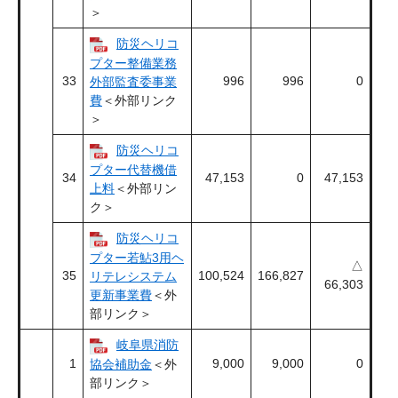
＞
防災ヘリコ
プター整備業務
33
996
996
0
外部監査委事業
費
＜外部リンク
＞
防災ヘリコ
プター代替機借
34
47,153
0
47,153
上料
＜外部リン
ク＞
防災ヘリコ
プター若鮎3用ヘ
△
35
100,524
166,827
リテレシステム
66,303
更新事業費
＜外
部リンク＞
岐阜県消防
1
9,000
9,000
0
協会補助金
＜外
部リンク＞