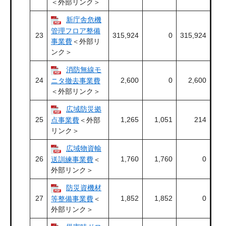
＜外部リンク＞
新庁舎危機
管理フロア整備
23
315,924
0
315,924
事業費
＜外部リ
ンク＞
消防無線モ
24
2,600
0
2,600
ニタ撤去事業費
＜外部リンク＞
広域防災拠
25
1,265
1,051
214
点事業費
＜外部
リンク＞
広域物資輸
26
1,760
1,760
0
送訓練事業費
＜
外部リンク＞
防災資機材
27
1,852
1,852
0
等整備事業費
＜
外部リンク＞