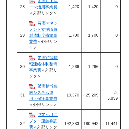
災害時ドロ
28
1,420
1,420
0
ーン活用事業費
＜外部リンク＞
災害マネジ
メント支援職員
29
1,700
1,700
0
派遣制度構築事
業費
＜外部リン
ク＞
災害時等情
報連絡体制整備
30
1,266
1,266
0
事業費
＜外部リ
ンク＞
被害情報集
△
約システム運
31
19,370
25,209
5,839
用・保守事業費
＜外部リンク＞
防災ヘリコ
プター運航委託
32
192,383
180,942
11,441
費
＜外部リンク