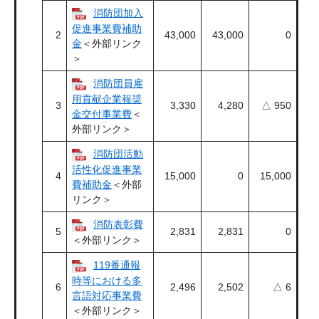
消防団加入
促進事業費補助
2
43,000
43,000
0
金
＜外部リンク
＞
消防団員雇
用貢献企業報奨
3
3,330
4,280
△ 950
金交付事業費
＜
外部リンク＞
消防団活動
活性化促進事業
4
15,000
0
15,000
費補助金
＜外部
リンク＞
消防表彰費
5
2,831
2,831
0
＜外部リンク＞
119番通報
時等における多
6
2,496
2,502
△ 6
言語対応事業費
＜外部リンク＞