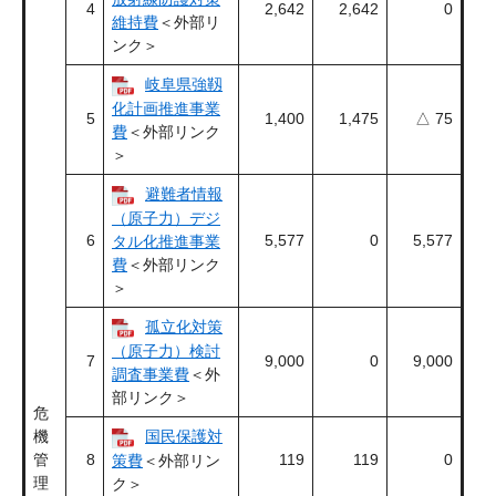
4
2,642
2,642
0
維持費
＜外部リ
ンク＞
岐阜県強靱
化計画推進事業
5
1,400
1,475
△ 75
費
＜外部リンク
＞
避難者情報
（原子力）デジ
6
5,577
0
5,577
タル化推進事業
費
＜外部リンク
＞
孤立化対策
（原子力）検討
7
9,000
0
9,000
調査事業費
＜外
部リンク＞
危
機
国民保護対
管
8
119
119
0
策費
＜外部リン
理
ク＞