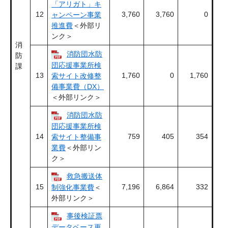
「アリガト」キ
12
3,760
3,760
0
ャンペーン事業
推進費
＜外部リ
ンク＞
消
消防団水防
防
団応援事業所検
課
13
1,760
0
1,760
索サイト改修整
備事業費（DX）
＜外部リンク＞
消防団水防
団応援事業所検
14
759
405
354
索サイト整備事
業費
＜外部リン
ク＞
救急搬送体
15
7,196
6,864
332
制強化事業費
＜
外部リンク＞
事後検証票
データベース更