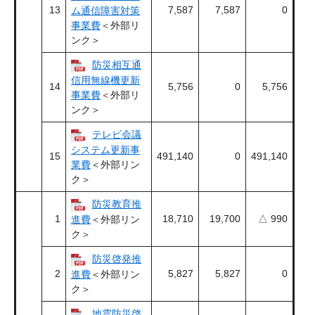
13
7,587
7,587
0
ム通信障害対策
事業費
＜外部リ
ンク＞
防災相互通
信用無線機更新
14
5,756
0
5,756
事業費
＜外部リ
ンク＞
テレビ会議
システム更新事
15
491,140
0
491,140
業費
＜外部リン
ク＞
防災教育推
1
18,710
19,700
△ 990
進費
＜外部リン
ク＞
防災啓発推
2
5,827
5,827
0
進費
＜外部リン
ク＞
地震防災啓