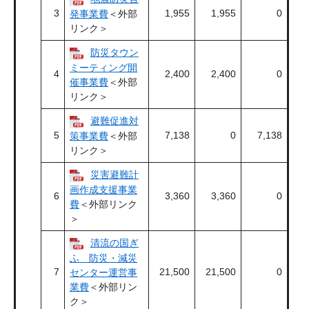
3
1,955
1,955
0
発事業費
＜外部
リンク＞
防災タウン
ミーティング開
4
2,400
2,400
0
催事業費
＜外部
リンク＞
避難促進対
5
7,138
0
7,138
策事業費
＜外部
リンク＞
災害避難計
画作成支援事業
6
3,360
3,360
0
費
＜外部リンク
＞
清流の国ぎ
ふ 防災・減災
7
21,500
21,500
0
センター運営事
業費
＜外部リン
ク＞