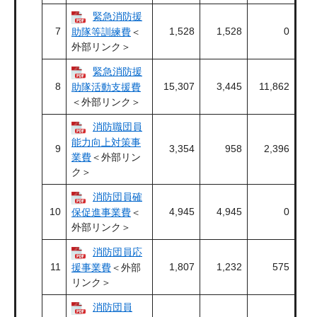
緊急消防援
7
1,528
1,528
0
助隊等訓練費
＜
外部リンク＞
緊急消防援
8
15,307
3,445
11,862
助隊活動支援費
＜外部リンク＞
消防職団員
能力向上対策事
9
3,354
958
2,396
業費
＜外部リン
ク＞
消防団員確
10
4,945
4,945
0
保促進事業費
＜
外部リンク＞
消防団員応
11
1,807
1,232
575
援事業費
＜外部
リンク＞
消防団員