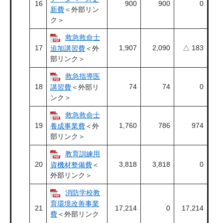
16
900
900
0
新費
＜外部リン
ク＞
救急救命士
17
1,907
2,090
△ 183
追加講習費
＜外
部リンク＞
救急指導医
18
74
74
0
講習費
＜外部リ
ンク＞
救急救命士
19
1,760
786
974
養成事業費
＜外
部リンク＞
教育訓練用
20
3,818
3,818
0
資機材整備費
＜
外部リンク＞
消防学校教
育環境改善事業
21
17,214
0
17,214
費
＜外部リンク