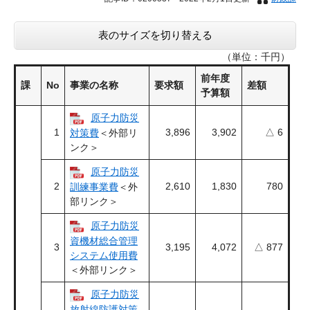
表のサイズを切り替える
（単位：千円）
前年度
課
No
事業の名称
要求額
差額
予算額
原子力防災
1
3,896
3,902
△ 6
対策費
＜外部リ
ンク＞
原子力防災
2
2,610
1,830
780
訓練事業費
＜外
部リンク＞
原子力防災
資機材総合管理
3
3,195
4,072
△ 877
システム使用費
＜外部リンク＞
原子力防災
放射線防護対策