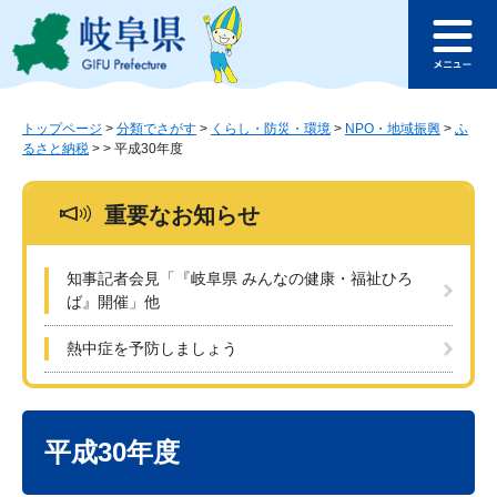
ペ
メ
このページの本文へ
ー
ニ
メ
ジ
ュ
ニ
の
ー
ュ
先
を
ー
頭
飛
トップページ
>
分類でさがす
>
くらし・防災・環境
>
NPO・地域振興
>
ふ
るさと納税
>
>
平成30年度
で
ば
す
し
。
て
重要なお知らせ
本
文
へ
知事記者会見「『岐阜県 みんなの健康・福祉ひろ
ば』開催」他
熱中症を予防しましょう
本
文
平成30年度