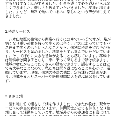
するだけでなく話ができました。仕事を通じて心を通わせられ楽
しくできました。難しさも教えていただきました。友達が増えま
した。」など、無料で働いているのに楽しいという声が聞こえて
きました。
2.移送サービス
八木山地区の住宅から商店へ行くには車で1～2分ですが、足が
弱くなり重い荷物を持って歩くのは辛く、バスは走っていてもバ
ス停まで歩くのもたいへんなことから、個別に移送を望む声があ
り、サービスを始めました。移送をとても喜んでいただいていま
す。そしてほかに大きな意味があることも感じています。移動中
は運転者は聞き手となり、車に乗って降りるまで話は続きます。
地域の者だからこそたくさんの話もできます。話をすることはと
ても大事なことなので、私たちは聞き役になることを心がけ、活
動しています。現在、個別の移送の他に、定時運行の計画があ
り、地域をまわりスーパーや医療機関に人を運ぶ練習をしていま
す。
3.ささえ畑
荒れ地に竹で柵をして畑を作りました。できた作物は、配食サ
ービスの弁当の食材になります。仲間同士がとても仲良くなり信
頼し合って活動をしています。地域外からの参加者にも喜ばれて