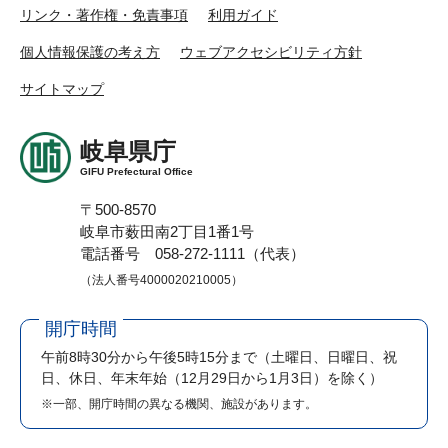
リンク・著作権・免責事項
利用ガイド
個人情報保護の考え方
ウェブアクセシビリティ方針
サイトマップ
岐阜県庁
GIFU Prefectural Office
〒500-8570
岐阜市薮田南2丁目1番1号
電話番号 058-272-1111（代表）
（法人番号4000020210005）
開庁時間
午前8時30分から午後5時15分まで
（土曜日、日曜日、祝
日、休日、年末年始（12月29日から1月3日）を除く）
※一部、開庁時間の異なる機関、施設があります。