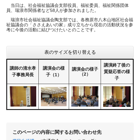
当日は、社会福祉協議会支部役員、福祉委員、福祉関係団体
員、瑞浪市関係者など58人が参加されました。
瑞浪市社会福祉協議会陶支部では、各務原市八木山地区社会福
祉協議会の「ささえあいの家」成り立ちから現在の活動状況を参
考に今後の活動に結びつけたいとのことです。
表のサイズを切り替える
講演終了後の
講師の清水孝
講演会の様
講演会の様子
質疑応答の様
（2）
子事務局長
子（1）
子
このページの内容に関するお問い合わせ先