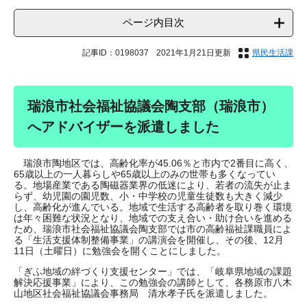
ページ内目次
記事ID：0198037
2021年1月21日更新
県民生活課
瑞浪市社会福祉協議会陶支部（瑞浪市）
へアドバイザーを派遣しました
瑞浪市陶地区では、高齢化率が45.06％と市内で2番目に高く、
65歳以上の一人暮らしや65歳以上のみの世帯も多くなってい
る。地場産業である陶磁器業界の低迷により、若者の流失が止ま
らず、幼児園の園児数、小・中学校の児童生徒数も大きく減少
し、高齢化が進んでいる。地域で生活する高齢者を取り巻く環境
は年々困難な状況となり、地域での支え合い・助け合いを進める
ため、瑞浪市社会福祉協議会陶支部では市の高齢福祉課職員によ
る「生活支援体制整備事業」の講演会を開催し、その後、12月
11日（土曜日）に勉強会を開くことにしました。
「ぎふ地域の絆づくり支援センター」では、「岐阜県地域の課題
解決応援事業」により、この勉強会の講師として、各務原市八木
山地区社会福祉協議会事務局 清水孝子氏を派遣しました。