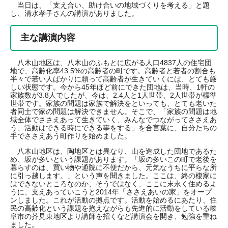
当日は、「支え合い、助け合いの地域づくりを考える」と題
し、清水孝子さんの講演がありました。
主な講演内容
八木山地区は、八木山のふもとに広がる人口4837人の住宅団
地で、高齢化率43.5%の高齢者の町です。高齢者と若者の割合も
半々で若い人ばかりに頼って高齢者が生きていくには、とても厳
しい状態です。今から45年ほど前にできた団地は、当時、1軒の
家族数が3.8人でしたが、今は、2.4人と1人世帯、2人世帯が標準
世帯です。家族の問題は家族で解決をといっても、とても老いた
者同士で家の問題は解決できません。そこで、「家族の問題は地
域全体でささえあって生きていく、みんなでつながってささえあ
う、活動はできる時にできる事をする」を合言葉に、自分たちの
手でささえあう町作りを始めました。
八木山地区は、陶地区とは異なり、山を造成した団地であるた
め、坂が多いという課題があります。「坂の多いこの町で老後を
暮らすのは、買い物や通院に不便だから、元気なうちに平らな所
に引っ越します。」という声を聞きました。ここは、終の棲家に
はできないところなのか、そうではなく、ここに末永く住めるよ
うに、支えあっていこうと2014年「ささえあいの家」をオープ
ンしました。これが活動の拠点です。活動を始めるにあたり、住
民の高齢化という課題を抱えながらも先進的に活動をしている岐
阜市の芥見東地区より講師を招くなど講演会を開き、勉強を重ね
ました。