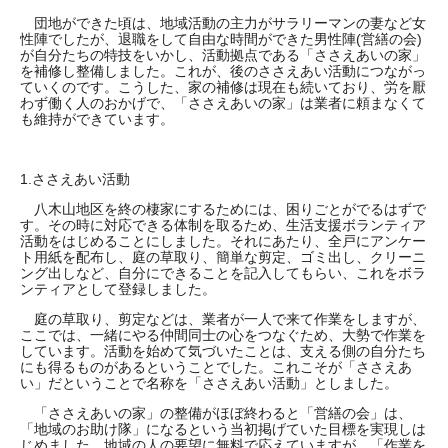
団地ができた頃は、地域活動の主力がサラリーマンの妻など女
性陣でしたが、退職をして自由な時間ができた男性陣(営繕の会)
が自分たちの特技をいかし、活動拠点である「ささえあいの家」
を補修し整備しました。これが、後のささえあい活動につながっ
ていくのです。こうした、家の補修は現在も続いており、労を厭
わず働く人のおかげで、「ささえあいの家」は業者に頼まなくて
も維持ができています。
1.ささえあい活動
八木山地区を終の棲家にするためには、困りごとがでるはずで
す。その時に対応できる体制を取るため、生活支援ボランティア
活動をはじめることにしました。それにあたり、全戸にアンケー
ト用紙を配布し、庭の草取り、簡単な剪定、ゴミ出し、クリーニ
ング出しなど、自分にできることを記入してもらい、これをボラ
ンティアとして登録しました。
庭の草取り、剪定などは、業者が一人で来て作業をしますが、
ここでは、一緒にやる仲間同士の心をつなぐため、大勢で作業を
しています。活動を始めて気づいたことは、支える側の自分たち
にも得るものがあるということでした。これこそが「ささえあ
い」だということで名称を「ささえあい活動」としました。
「ささえあいの家」の整備がほぼ終わると「営繕の会」は、
「地域のお助け隊」になるという当初掲げていた目標を実現しは
じめました。地域の人の要望に無料で応えていますが、「作業を