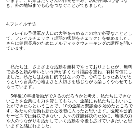
います。この畑はたくさんの作物を生み、活動仲間の心をつな
ぎ、外の地域までも心をつなぐことができました。
4.フレイル予防
フレイル予備軍が人口の大半を占めるこの地で必要なこととし
て、フレイルチェック（虚弱の状態をチェック）を始めました。
さらに健康長寿のためにノルディックウォーキングの講座を開い
ています。
私たちは、さまざまな活動を無料でやっておりましたが、無料
であると頼み辛いという声が多くなり議論を重ね、有料有償にし
ました。私たちはお金目的ではないので、心のこもったありがと
うという言葉の心地よさと大切さを感じながら楽しくやらせても
らっています。
5年後10年後活動ができるのだろうかと考え、私たちにできな
いことを企業にも力を貸してもらい、企業にも私たちにもいいこ
とができたらということで、10の企業と懇談会を始めたところで
す。私たちの活動も新たな段階に入ったと思います。医療や公的
サービスでは解決できない、人々の課題解決のために、地域の力
や人のつながりを活かしていく活動を今後も広げていきたいと思
いますと結ばれました。