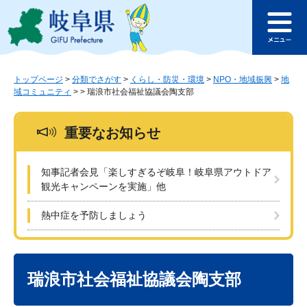
ペ
メ
このページの本文へ
ー
ニ
メ
ジ
ュ
ニ
の
ー
ュ
先
を
ー
頭
飛
トップページ
>
分類でさがす
>
くらし・防災・環境
>
NPO・地域振興
>
地
域コミュニティ
>
>
瑞浪市社会福祉協議会陶支部
で
ば
す
し
。
て
重要なお知らせ
本
文
へ
知事記者会見「楽しすぎるぞ岐阜！岐阜県アウトドア
観光キャンペーンを実施」他
熱中症を予防しましょう
本
文
瑞浪市社会福祉協議会陶支部