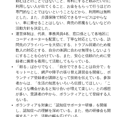
頼むほどのことではないこと、有料にすると頼みたいのに
利用しない人が出てくること、お金をもらって行うほどの
専門的なことではないということなどから、利用料は無料
とした。また、介護保険で対応できるサービスはやらな
い、車に乗せることはしない、商売の邪魔をしないなどの
活動方針を決定した。
運営体制は、代表、事務局員4名、窓口係として各地区に
コーディネーターを配置して、丁寧な対応としている。訪
問先のプライバシーを大切にする、トラブル回避のため複
数人の対応とする、自分の体調に合わせ無理をしないよう
にすることを心がけている。また、安心と信頼のために登
録者に腕章を着用して活動してもらっている。
「頼る」ばかりでなく、「自分でできることは自分で」を
モットーとし、網戸や障子の張り替え講習会を開催し、ボ
ランティア登録者が講師となって技術を伝えている。参加
者からは、「生活の知恵をいろいろ伝授してほしい」「こ
のような機会があると知り合いが増えて楽しい」との感想
が多い。受講者の中から、ボランティアとして登録する人
もいる。
ボランティアを対象に「認知症サポーター研修」を開催
し、認知症への理解を深めている。また、他の研修会も開
催することで、活動の幅を広げている。