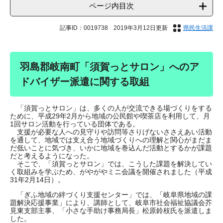
ページ内目次
記事ID：0019738
2019年3月12日更新
県民生活課
羽島郡岐南町「須賀っとサロン」へのア
ドバイザー派遣に関する取組
「須賀っとサロン」は、多くの人が交流できる場づくりをする
ために、平成29年2月から地域の公民館や喫茶店を利用して、月
1回サロン活動を行っている団体である。
支援が必要な人への見守りや訪問等さりげないささえあい活動
を通して、地域では支え合う地域づくりへの理解と関心がまだま
だ低いことに気づき、いかに地域を巻込んだ活動とするかが課題
だと考えるようになった。
そこで、「須賀っとサロン」では、こうした課題を解決してい
く取組みを学ぶため、がやがやミニ会議を開催されました（平成
31年2月14日）。
「ぎふ地域の絆づくり支援センター」では、「岐阜県地域の課
題解決応援事業」により、講師として、岐阜市社会福祉協議会芥
見東支部主事、「小さな手助け事務局長」松原鈴枝氏を派遣しま
した。