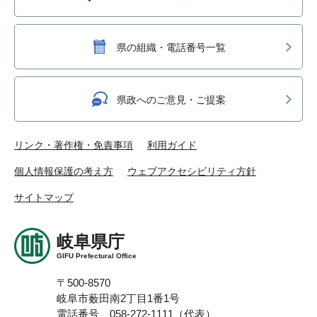
県の組織・電話番号一覧
県政へのご意見・ご提案
リンク・著作権・免責事項
利用ガイド
個人情報保護の考え方
ウェブアクセシビリティ方針
サイトマップ
岐阜県庁
GIFU Prefectural Office
〒500-8570
岐阜市薮田南2丁目1番1号
電話番号 058-272-1111（代表）