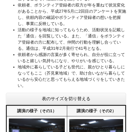
依頼者、ボランティア登録者の双方が年を重ねて状況変化
があることから、平成27年5月に2回目のアンケートを実施
し、依頼内容の確認やボランティア登録者の想いを把握
し、事業に反映している。
活動の様子を地域に知ってもらうため、活動状況を記載し
た「通信」を回覧している。また、「通信」をボランティ
ア登録者の方に配布して、仲間の行動を理解し合ってい
る。通信は、平成31年2月発行で41号となる。
依頼者から感謝の言葉が多く寄せられ、自分が役に立って
いると嬉しい気持ちになり、やりがいを感じている。
地域外に暮らしている子ども世代に、親がひとり暮らしに
なってもここ（芥見東地域）で、助け合いながら暮らして
いるから安心だと思ってもらえる地域づくりをしていきた
い。
表のサイズを切り替える
講演の様子（その1）
講演の様子（その2）