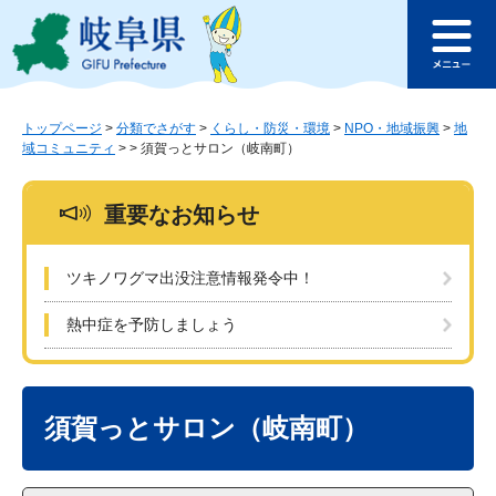
ペ
メ
このページの本文へ
ー
ニ
メ
ジ
ュ
ニ
の
ー
ュ
先
を
ー
頭
飛
トップページ
>
分類でさがす
>
くらし・防災・環境
>
NPO・地域振興
>
地
域コミュニティ
>
>
須賀っとサロン（岐南町）
で
ば
す
し
。
て
重要なお知らせ
本
文
へ
ツキノワグマ出没注意情報発令中！
熱中症を予防しましょう
本
文
須賀っとサロン（岐南町）