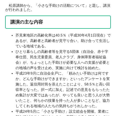
松原講師から、「小さな手助けの活動について」と題し、講演
が行われました。
講演の主な内容
芥見東地区の高齢化率は40.5％（平成30年4月1日現在）で
あるが、高齢者と高齢者が見守り合い、助け合って生活し
ている地域である。
ひとり暮らしの高齢者等を見守る5団体（自治会、赤十字
奉仕団、民生児童委員、老人クラブ、身体障害者福祉協
会）が、ちょっとした手助けが必要な人への支援が必要と
の地域の声を受け止め、実施に向けて検討を始めた。
平成23年9月に自治会全戸に、「頼みたい手助けは何です
か、どんな手助けができますか」といったアンケートを実
施した。返信用封筒を添えたことにより、58.5％と高い回
収率となった。択一式に加え、記述での意見をもらったた
め集計が大変ではあったが、やっても良いと思う人が大勢
いたこと、何らかの技量を持った人が多いことなど、協力
してくれる地域の人たちの気持ちがうれしかった。
平成24年5月に「小さな手助け」設立総会を開催。業者に