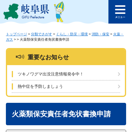
ペ
メ
このページの本文へ
ー
ニ
メ
ジ
ュ
ニ
の
ー
ュ
先
を
ー
頭
飛
トップページ
>
分類でさがす
>
くらし・防災・環境
>
消防・保安
>
火薬・
ガス
>
>
火薬類保安責任者免状書換申請
で
ば
す
し
。
て
重要なお知らせ
本
文
へ
ツキノワグマ出没注意情報発令中！
熱中症を予防しましょう
本
文
火薬類保安責任者免状書換申請