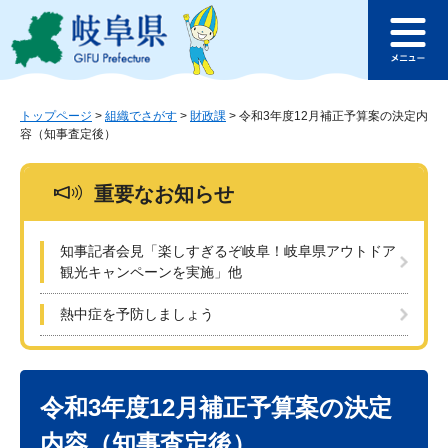
ペ
メ
このページの本文へ
ー
ニ
メ
ジ
ュ
ニ
の
ー
ュ
先
を
ー
頭
飛
トップページ
>
組織でさがす
>
財政課
>
令和3年度12月補正予算案の決定内
容（知事査定後）
で
ば
す
し
。
て
重要なお知らせ
本
文
へ
知事記者会見「楽しすぎるぞ岐阜！岐阜県アウトドア
観光キャンペーンを実施」他
熱中症を予防しましょう
本
文
令和3年度12月補正予算案の決定
内容（知事査定後）