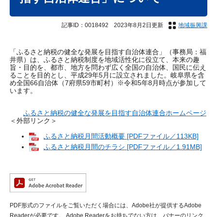
記事ID：0018492
2023年8月2日更新
地域振興課
「ふるさと納税の健全な発展を目指す自治体連合」（事務局：福
井県）は、ふるさと納税制度を地域活性化に役立て、本来の趣
旨・目的を、都市、地方を問わず広く全国の自治体、国民に伝え
ることを目的とし、平成29年5月に設立されました。岐阜県を含
め全国66自治体（7府県59市町村）※令和5年8月時点が参加して
います。
ふるさと納税の健全な発展を目指す自治体連合ホームページ
＜外部リンク＞
ふるさと納税月間活動概要 [PDFファイル／113KB]
ふるさと納税月間のチラシ [PDFファイル／1.91MB]
PDF形式のファイルをご覧いただく場合には、Adobe社が提供するAdobe
Readerが必要です。
Adobe Readerをお持ちでない方は、バナーのリンク