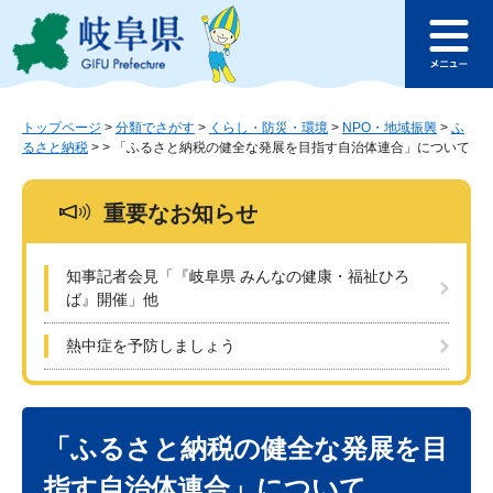
ペ
メ
このページの本文へ
ー
ニ
メ
ジ
ュ
ニ
の
ー
ュ
先
を
ー
頭
飛
トップページ
>
分類でさがす
>
くらし・防災・環境
>
NPO・地域振興
>
ふ
るさと納税
>
>
「ふるさと納税の健全な発展を目指す自治体連合」について
で
ば
す
し
。
て
重要なお知らせ
本
文
へ
知事記者会見「『岐阜県 みんなの健康・福祉ひろ
ば』開催」他
熱中症を予防しましょう
本
文
「ふるさと納税の健全な発展を目
指す自治体連合」について