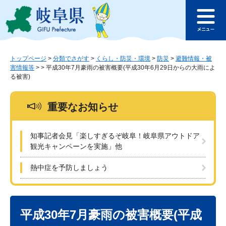
ペ
メ
このページの本文へ
ー
ニ
メ
ジ
ュ
ニ
の
ー
ュ
先
を
ー
頭
飛
トップページ
>
分類でさがす
>
くらし・防災・環境
>
防災
>
避難情報・被
害情報等
>
>
平成30年7月豪雨の被害概要(平成30年6月29日からの大雨によ
で
ば
る被害)
す
し
。
て
本
重要なお知らせ
文
へ
知事記者会見「楽しすぎるぞ岐阜！岐阜県アウトドア
観光キャンペーンを実施」他
熱中症を予防しましょう
本
文
平成30年7月豪雨の被害概要(平成