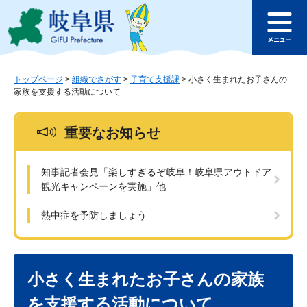
ペ
メ
このページの本文へ
ー
ニ
メ
ジ
ュ
ニ
の
ー
ュ
先
を
ー
頭
飛
トップページ
>
組織でさがす
>
子育て支援課
>
小さく生まれたお子さんの
家族を支援する活動について
で
ば
す
し
。
て
重要なお知らせ
本
文
へ
知事記者会見「楽しすぎるぞ岐阜！岐阜県アウトドア
観光キャンペーンを実施」他
熱中症を予防しましょう
本
文
小さく生まれたお子さんの家族
を支援する活動について