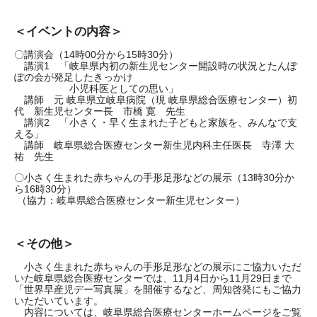
＜イベントの内容＞
〇講演会（14時00分から15時30分）
講演1 「岐阜県内初の新生児センター開設時の状況とたんぽ
ぽの会が発足したきっかけ
小児科医としての思い」
講師 元 岐阜県立岐阜病院（現 岐阜県総合医療センター）初
代 新生児センター長 市橋 寛 先生
講演2 「小さく・早く生まれた子どもと家族を、みんなで支
える」
講師 岐阜県総合医療センター新生児内科主任医長 寺澤 大
祐 先生
〇小さく生まれた赤ちゃんの手形足形などの展示（13時30分か
ら16時30分）
（協力：岐阜県総合医療センター新生児センター）
＜その他＞
小さく生まれた赤ちゃんの手形足形などの展示にご協力いただ
いた岐阜県総合医療センターでは、11月4日から11月29日まで
「世界早産児デー写真展」を開催するなど、周知啓発にもご協力
いただいています。
内容については、岐阜県総合医療センターホームページをご覧