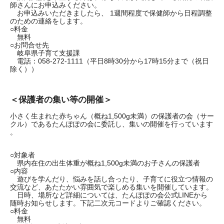
師さんにお申込みください。
お申込みいただきましたら、 1週間程度で保健師から日程調整
のための連絡をします。
○料金
無料
○お問合せ先
岐阜県子育て支援課
電話：058-272-1111（平日8時30分から17時15分まで（祝日
除く））
＜保護者の集い等の開催＞
小さく生まれた赤ちゃん（概ね1,500g未満）の保護者の会（サー
クル）であるたんぽぽの会に委託し、集いの開催を行っています
。​
○対象者
県内在住の出生体重が概ね1,500g未満のお子さんの保護者
○内容
遊びを学んだり、悩みを話し合ったり、子育てに役立つ情報の
交流など、あたたかい雰囲気で楽しめる集いを開催しています。
日時、場所など詳細については、たんぽぽの会公式LINEから
随時お知らせします。下記二次元コードよりご確認ください。
○料金
無料