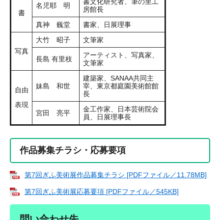
書文化研究者、筆の里工
名児耶 明
房館長
書
真神 巍堂
書家、日展理事​
大竹 昭子
文筆家
写真
アーティスト、写真家、
長島 有里枝
文筆家
建築家、SANAA共同主
妹島 和世
宰、東京都庭園美術館館
自由
長
表現
金工作家、日本芸術院会
宮田 亮平
員、日展理事長
作品募集チラシ・応募要項
第7回ぎふ美術展作品募集チラシ [PDFファイル／11.78MB]
第7回ぎふ美術展応募要項 [PDFファイル／545KB]
問い合わせ先