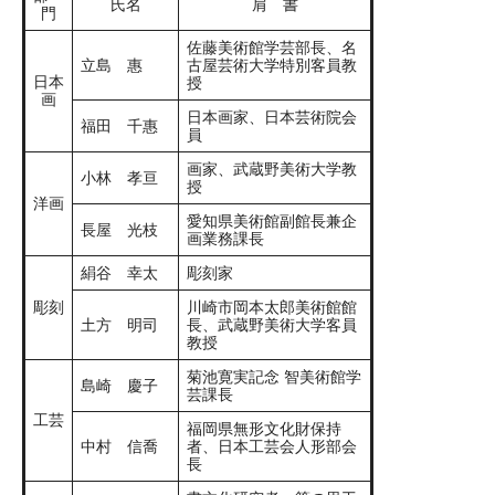
氏名
肩 書
門
佐藤美術館学芸部長、名
立島 惠
古屋芸術大学特別客員教
日本
授
画
日本画家、日本芸術院会
福田 千惠
員
画家、武蔵野美術大学教
小林 孝亘
授
洋画
愛知県美術館副館長兼企
長屋 光枝
画業務課長
絹谷 幸太
彫刻家
彫刻
川崎市岡本太郎美術館館
土方 明司
長、武蔵野美術大学客員
教授
菊池寛実記念 智美術館学
島崎 慶子
芸課長
工芸
福岡県無形文化財保持
中村 信喬
者、日本工芸会人形部会
長