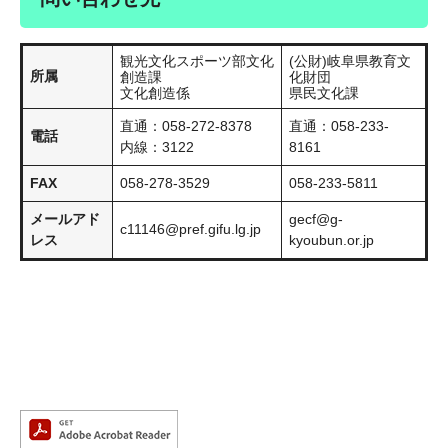
観光文化スポーツ部文化
(公財)岐阜県教育文
所属
創造課
化財団
文化創造係
県民文化課
直通：058-272-8378
直通：058-233-
電話
内線：3122
8161
FAX
058-278-3529
058-233-5811
メールアド
gecf@g-
c11146@pref.gifu.lg.jp
レス
kyoubun.or.jp