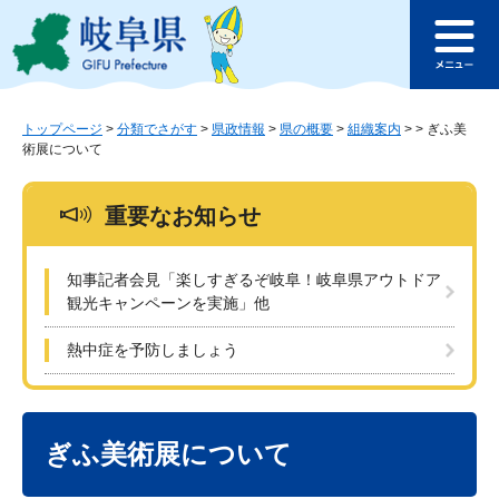
ペ
メ
このページの本文へ
ー
ニ
メ
ジ
ュ
ニ
の
ー
ュ
先
を
ー
頭
飛
トップページ
>
分類でさがす
>
県政情報
>
県の概要
>
組織案内
>
>
ぎふ美
術展について
で
ば
す
し
。
て
重要なお知らせ
本
文
へ
知事記者会見「楽しすぎるぞ岐阜！岐阜県アウトドア
観光キャンペーンを実施」他
熱中症を予防しましょう
本
文
ぎふ美術展について