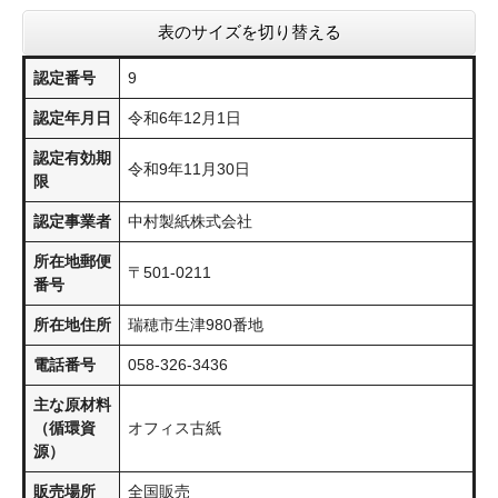
表のサイズを切り替える
認定番号
9
認定年月日
令和6年12月1日
認定有効期
令和9年11月30日
限
認定事業者
中村製紙株式会社
所在地郵便
〒501-0211
番号
所在地住所
瑞穂市生津980番地
電話番号
058-326-3436
主な原材料
（循環資
オフィス古紙
源）
販売場所
全国販売