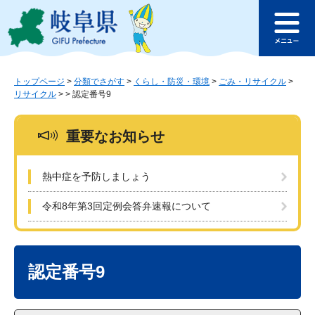
ペ
メ
このページの本文へ
ー
ニ
メ
ジ
ュ
ニ
の
ー
ュ
先
を
ー
頭
飛
トップページ
>
分類でさがす
>
くらし・防災・環境
>
ごみ・リサイクル
>
リサイクル
>
>
認定番号9
で
ば
す
し
。
て
重要なお知らせ
本
文
へ
熱中症を予防しましょう
令和8年第3回定例会答弁速報について
本
文
認定番号9