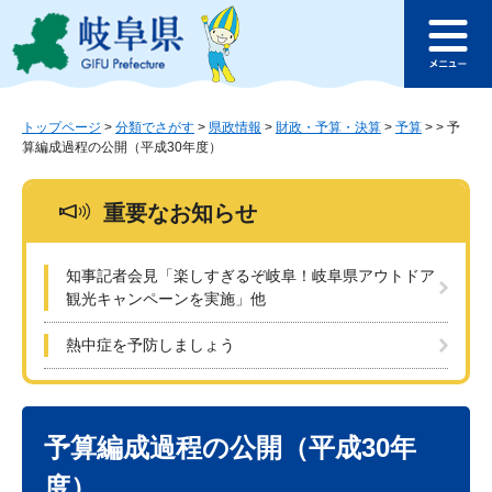
ペ
メ
このページの本文へ
ー
ニ
メ
ジ
ュ
ニ
の
ー
ュ
先
を
ー
頭
飛
トップページ
>
分類でさがす
>
県政情報
>
財政・予算・決算
>
予算
>
>
予
算編成過程の公開（平成30年度）
で
ば
す
し
。
て
重要なお知らせ
本
文
へ
知事記者会見「楽しすぎるぞ岐阜！岐阜県アウトドア
観光キャンペーンを実施」他
熱中症を予防しましょう
本
文
予算編成過程の公開（平成30年
度）