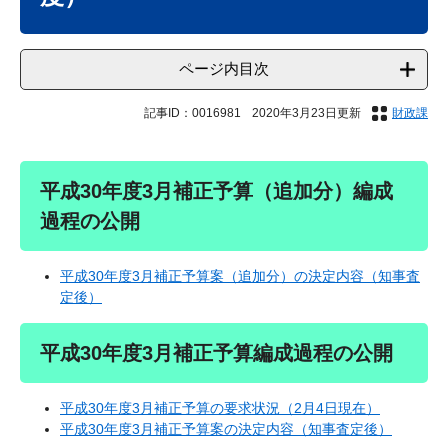
ページ内目次
記事ID：0016981
2020年3月23日更新
財政課
平成30年度3月補正予算（追加分）編成
過程の公開
平成30年度3月補正予算案（追加分）の決定内容（知事査
定後）
平成30年度3月補正予算編成過程の公開
平成30年度3月補正予算の要求状況（2月4日現在）
平成30年度3月補正予算案の決定内容（知事査定後）