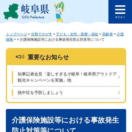
ペ
メ
このページの本文へ
ー
ニ
メ
ジ
ュ
ニ
の
ー
ュ
先
を
ー
頭
飛
トップページ
>
分類でさがす
>
子ども・女性・医療・福祉
>
高齢者
>
介護
保険
>
>
介護保険施設等における事故発生防止対策等について
で
ば
す
し
。
て
重要なお知らせ
本
文
へ
知事記者会見「楽しすぎるぞ岐阜！岐阜県アウトドア
観光キャンペーンを実施」他
熱中症を予防しましょう
本
文
介護保険施設等における事故発生
防止対策等について