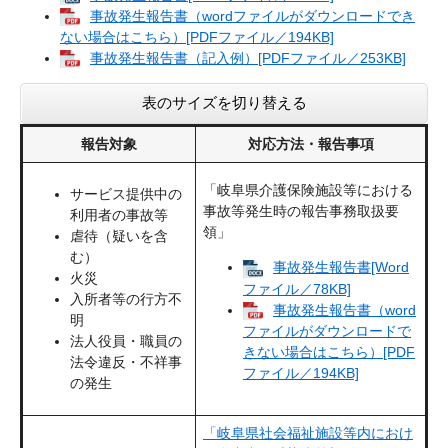
事故発生報告書（wordファイルがダウンロードでき
ない場合はこちら）[PDFファイル／194KB]
事故発生報告書（記入例）[PDFファイル／253KB]
表のサイズを切り替える
報告対象
対応方法・報告事項
「岐阜県介護保険施設等における
サービス提供中の
事故等発生時の報告事務取扱要
利用者の事故等
領」
虐待（疑いを含
む）
事故発生報告書[Word
火災
ファイル／78KB]
入所者等の行方不
事故発生報告書（word
明
ファイルがダウンロードで
法人役員・職員の
きない場合はこちら）[PDF
法令違反・不祥事
ファイル／194KB]
の発生
「岐阜県社会福祉施設等内におけ