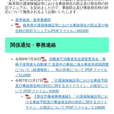
「岐阜県介護保険施設等における事故発生の防止及び発生時の対
応マニュアル」を定めましたので、事故防止及び事故発生時の対
応について徹底されるようお願いいたします。
基準条例・基準要綱等
岐阜県介護保険施設等における事故発生の防止及び発
生時の対応マニュアル[PDFファイル／682KB]
関係通知・事務連絡
令和8年7月30日
消費者庁消費者安全調査委員会「車
椅子使用者を自動車で 送迎中の事故に係る事故等原因調査
について（経過報告）」 等の共有について [PDFファイル
／512KB]
令和7年11月17日
「介護保険施設等における事故予防
及び事故発生時の対応に関するガイドライン」の策定につ
いて [PDFファイル／83KB]
【厚生労働省事務連絡】「介護保険施設等にお
ける事故予防及び事故発生時の対応に関するガイド
ライン」の策定について [PDFファイル／2.18MB]