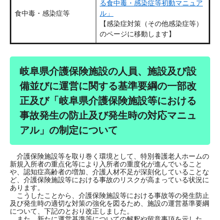
る食中毒・感染症等初動マニュア
食中毒・感染症等
ル」
【感染症対策（その他感染症等）
のページに移動します】
岐阜県介護保険施設の人員、施設及び設
備並びに運営に関する基準要綱の一部改
正及び「岐阜県介護保険施設等における
事故発生の防止及び発生時の対応マニュ
アル」の制定について
介護保険施設等を取り巻く環境として、特別養護老人ホームの
新規入所者の重点化等により入所者の重度化が進んでいること
や、認知症高齢者の増加、介護人材不足が深刻化していることな
ど、介護保険施設等における事故のリスクが高まっている状況に
あります。
こうしたことから、介護保険施設等における事故等の発生防止
及び発生時の適切な対策の強化を図るため、施設の運営基準要綱
について、下記のとおり改正しました。
また、新たに運営基準等についての解釈や留意事項を示した