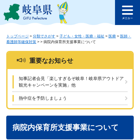
ペ
メ
このページの本文へ
ー
ニ
メ
ジ
ュ
ニ
の
ー
ュ
先
を
ー
頭
飛
トップページ
>
分類でさがす
>
子ども・女性・医療・福祉
>
医療
>
医師・
看護師等確保対策
>
>
病院内保育所支援事業について
で
ば
す
し
。
て
重要なお知らせ
本
文
へ
知事記者会見「楽しすぎるぞ岐阜！岐阜県アウトドア
観光キャンペーンを実施」他
熱中症を予防しましょう
本
文
病院内保育所支援事業について