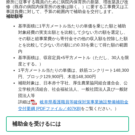
療所に従事する職員のために病院内保育所の新築、増改築及び改
修（既存の病院内保育所の改修は除く。）に要する工事費又は工
事請負費に対して、予算の範囲内で補助金を交付します。
補助額等
基準面積に1平方メートル当たりの単価を乗じた額と補助
対象経費の実支出額とを比較して少ない方の額を選定し、
その額と総事業費から寄付金その他の収入額を控除した額
とを比較して少ない方の額にの0.33を乗じて得た額の範囲
内
基準面積は、収容定員×5平方メートル（ただし、30人を限
度とする。）
1平方メートル当たりの単価は、鉄筋コンクリート148,300
円、ブロック129,900円、木造148,300円
補助対象は、日本赤十字社、厚生農業協同組合連合会、公
立学校共済組合、社会福祉法人、一般社団法人及び一般財
団法人等
詳細は
岐阜県看護職員等確保対策事業施設整備補助金
交付要綱 [PDFファイル／407KB]
をご覧ください。）
補助金を受けるには