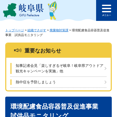
ペ
メ
このページの本文へ
ー
ニ
メ
ジ
ュ
ニ
の
ー
ュ
先
を
ー
頭
飛
トップページ
>
組織でさがす
>
廃棄物対策課
>
環境配慮食品容器普及促進
事業 試供品モニタリング
で
ば
す
し
。
て
重要なお知らせ
本
文
へ
知事記者会見「楽しすぎるぞ岐阜！岐阜県アウトドア
観光キャンペーンを実施」他
熱中症を予防しましょう
本
文
環境配慮食品容器普及促進事業
試供品モニタリング