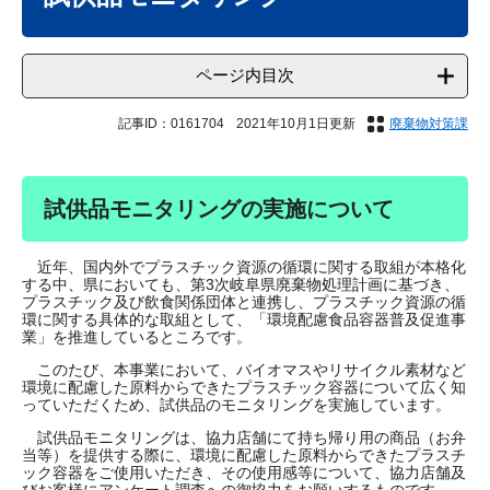
ページ内目次
記事ID：0161704
2021年10月1日更新
廃棄物対策課
試供品モニタリングの実施について
近年、国内外でプラスチック資源の循環に関する取組が本格化
する中、県においても、第3次岐阜県廃棄物処理計画に基づき、
プラスチック及び飲食関係団体と連携し、プラスチック資源の循
環に関する具体的な取組として、「環境配慮食品容器普及促進事
業」を推進しているところです。
このたび、本事業において、バイオマスやリサイクル素材など
環境に配慮した原料からできたプラスチック容器について広く知
っていただくため、試供品のモニタリングを実施しています。
試供品モニタリングは、協力店舗にて持ち帰り用の商品（お弁
当等）を提供する際に、環境に配慮した原料からできたプラスチ
ック容器をご使用いただき、その使用感等について、協力店舗及