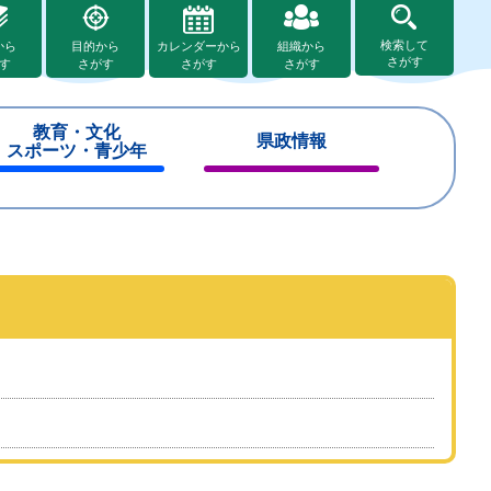
検索して
から
目的から
カレンダーから
組織から
さがす
す
さがす
さがす
さがす
教育・文化
県政情報
スポーツ・青少年
閉
閉
じ
じ
る
る