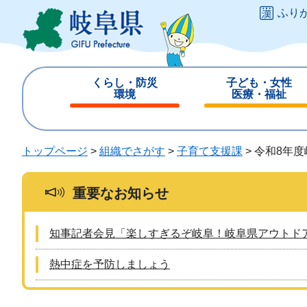
ペ
メ
ふり
ー
ニ
ジ
ュ
の
ー
先
を
くらし・防災
子ども・女性
頭
飛
環境
医療・福祉
で
ば
閉
閉
す
し
じ
じ
。
て
る
る
トップページ
>
組織でさがす
>
子育て支援課
>
令和8年
本
文
へ
重要なお知らせ
知事記者会見「楽しすぎるぞ岐阜！岐阜県アウトド
熱中症を予防しましょう