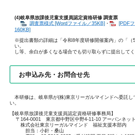
(4)岐阜県放課後児童支援員認定資格研修 調査票
調査票様式 [Wordファイル／35KB]
・
[PDF
160KB]
※提出書類の詳細は「令和8年度研修開催案内」の「（
い。 ※提出
し等、余白が多くなる場合でも切り取らずに提出してく
お申込み先・お問合せ先
本研修は、岐阜県が(株)東京リーガルマインドへ委託し
い。
【岐阜県放課後児童支援員認定資格研修事務局​】
〒164-0001 東京都中野区中野4-11-10 アーバンネ
株式会社東京リーガルマインド 福祉支援本部内​
担当：小針・桑山