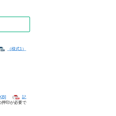
（様式1）
）
KB]
（
記
の押印が必要で
。