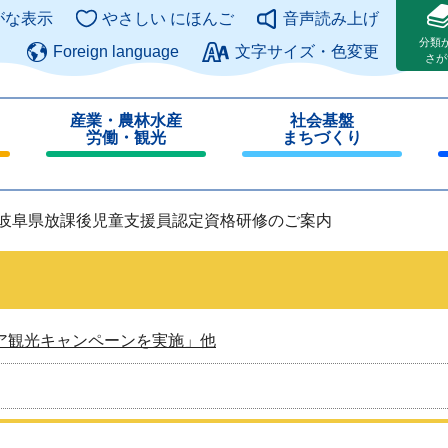
このページの本文へ
がな表示
やさしい にほんご
音声読み上げ
分類
Foreign language
文字サイズ・色変更
さが
産業・農林水産
社会基盤
労働・観光
まちづくり
閉
閉
じ
じ
る
る
度岐阜県放課後児童支援員認定資格研修のご案内
ア観光キャンペーンを実施」他