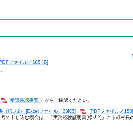
[PDFファイル／185KB]
ド
等
（
受講確認書類
）からご確認ください。
様式2） [Excelファイル／23KB]
・
[PDFファイル／150
 号で申し込む場合は、「実務経験証明書(様式2)」に市町村長
す