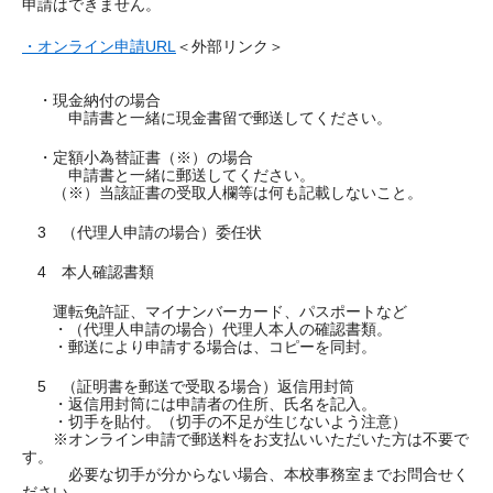
申請はできません。
・オンライン申請URL
＜外部リンク＞
・現金納付の場合
申請書と一緒に現金書留で郵送してください。
・定額小為替証書（※）の場合
申請書と一緒に郵送してください。
（※）当該証書の受取人欄等は何も記載しないこと。
3 （代理人申請の場合）委任状
4 本人確認書類
運転免許証、マイナンバーカード、パスポートなど
・（代理人申請の場合）代理人本人の確認書類。
・郵送により申請する場合は、コピーを同封。
5 （証明書を郵送で受取る場合）返信用封筒
・返信用封筒には申請者の住所、氏名を記入。
・切手を貼付。（切手の不足が生じないよう注意）
※オンライン申請で郵送料をお支払いいただいた方は不要で
す。
必要な切手が分からない場合、本校事務室までお問合せく
ださい。