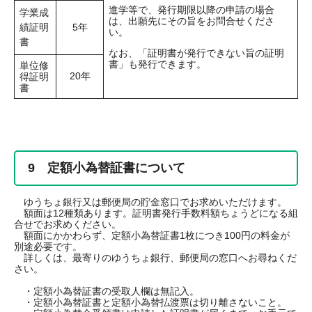
進学等で、発行期限以降の申請の場合
学業成
は、出願先にその旨をお問合せくださ
績証明
5年
い。
書
なお、「証明書が発行できない旨の証明
書」も発行できます。
単位修
20年
得証明
書
9 定額小為替証書について
ゆうちょ銀行又は郵便局の貯金窓口でお求めいただけます。
額面は12種類あります。証明書発行手数料額ちょうどになる組
合せでお求めください。
額面にかかわらず、定額小為替証書1枚につき100円の料金が
別途必要です。
詳しくは、最寄りのゆうちょ銀行、郵便局の窓口へお尋ねくだ
さい。
・定額小為替証書の受取人欄は無記入。
・定額小為替証書と定額小為替払渡票は切り離さないこと。