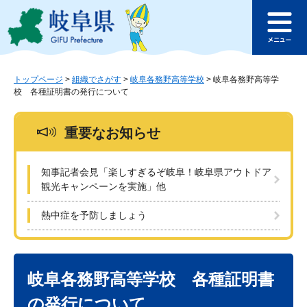
ペ
メ
このページの本文へ
ー
ニ
メ
ジ
ュ
ニ
の
ー
ュ
先
を
ー
頭
飛
トップページ
>
組織でさがす
>
岐阜各務野高等学校
>
岐阜各務野高等学
校 各種証明書の発行について
で
ば
す
し
。
て
重要なお知らせ
本
文
へ
知事記者会見「楽しすぎるぞ岐阜！岐阜県アウトドア
観光キャンペーンを実施」他
熱中症を予防しましょう
本
文
岐阜各務野高等学校 各種証明書
の発行について