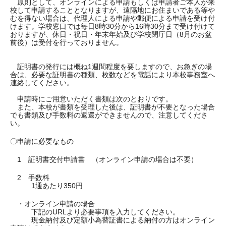
原則として、オンラインによる申請もしくは申請者ご本人が来
校して申請することとなりますが、遠隔地にお住まいである等や
むを得ない場合は、代理人による申請や郵便による申請を受け付
けます。学校窓口では毎日8時30分から16時30分まで受け付けて
おりますが、休日・祝日・年末年始及び学校閉庁日（8月のお盆
前後）は受付を行っておりません。
証明書の発行には概ね1週間程度を要しますので、お急ぎの場
合は、必要な証明書の種類、枚数などを電話により本校事務室へ
連絡してください。
申請時にご用意いただく書類は次のとおりです。
また、本校が書類を受理した後は、証明書が不要となった場合
でも書類及び手数料の返還ができませんので、注意してくださ
い。
〇申請に必要なもの
1 証明書交付申請書 （オンライン申請の場合は不要）
2 手数料
1通あたり350円
・オンライン申請の場合
下記のURLより必要事項を入力してください。
現金納付及び定額小為替証書による納付の方はオンライン