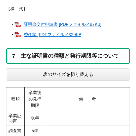
【様 式】
・
証明書交付申請書 [PDFファイル／97KB]
・
委任状 [PDFファイル／329KB]
7 主な証明書の種類と発行期限等について
表のサイズを切り替える
卒業後
種類
の発行
備 考
期限
卒業証
永年
－
明書
調査書
5年