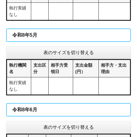
​執行実績
なし
令和8年5月
表のサイズを切り替える
執行機関
支出区
相手方受
支出金額
相手方・支出
名
分
領日
(円）
理由
執行実績
なし
令和8年6月
表のサイズを切り替える