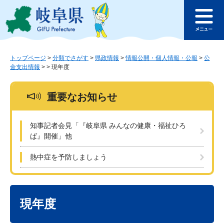
ペ
メ
このページの本文へ
ー
ニ
メ
ジ
ュ
ニ
の
ー
ュ
先
を
ー
頭
飛
トップページ
>
分類でさがす
>
県政情報
>
情報公開・個人情報・公報
>
公
金支出情報
>
>
現年度
で
ば
す
し
。
て
重要なお知らせ
本
文
へ
知事記者会見「『岐阜県 みんなの健康・福祉ひろ
ば』開催」他
熱中症を予防しましょう
本
文
現年度