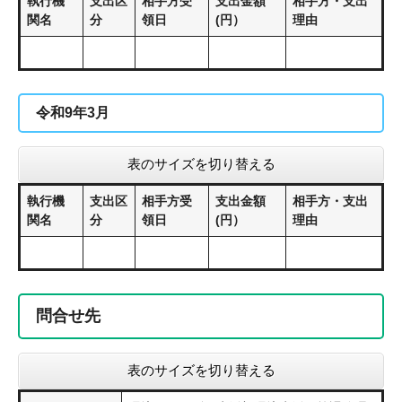
執行機
支出区
相手方受
支出金額
相手方・支出
関名
分
領日
(円）
理由
令和9年3月
表のサイズを切り替える
執行機
支出区
相手方受
支出金額
相手方・支出
関名
分
領日
(円）
理由
問合せ先
表のサイズを切り替える