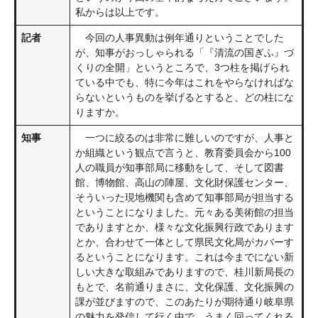
私からは以上です。
記者
今回の人事異動は例年通りということでした
が、知事がおっしゃられる「『清流の国ぎふ』づ
くりの全開」というところで、3つ柱を掲げられ
ている中でも、特に今年はこれをやらなければな
らないというものを挙げるとすると、どの柱にな
りますか。
知事
一つに絞るのは非常に難しいのですが、人事と
か組織という観点で言うと、教育委員会から100
人の職員が知事部局に移動をして、そして図書
館、博物館、高山の陣屋、文化財保護センター、
そういった現地機関も含めて知事部局が担当する
ということになりました。元々ある美術館の担当
でありますとか、様々な文化振興行政であります
とか、合わせて一体として県民文化局がカバーす
るということになります。これは今までにない新
しい大きな取組みでありますので、桂川新局長の
もとで、名前通りまさに、文化保護、文化振興の
課が並びますので、このあたりが期待通り岐阜県
の魅力を発信して行く中で、うまく回ってくれる