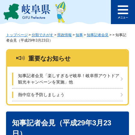
ペ
メ
このページの本文へ
ー
ニ
メ
ジ
ュ
ニ
の
ー
ュ
先
を
ー
頭
飛
トップページ
>
分類でさがす
>
県政情報
>
知事
>
知事記者会見
>
>
知事記
者会見（平成29年3月23日）
で
ば
す
し
。
て
重要なお知らせ
本
文
へ
知事記者会見「楽しすぎるぞ岐阜！岐阜県アウトドア
観光キャンペーンを実施」他
熱中症を予防しましょう
本
文
知事記者会見（平成29年3月23
日）