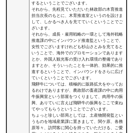
するということでございます。
それから、先程見ていただいた林政部の木育推進
担当次長のもとに、木育推進室というのを設けま
して、しかるべき人を充てていくということでご
ざいます。
それから、成長・雇用戦略の一環として海外戦略
推進課の中にインバウンド推進監ということで、
女性でございますけれども杉山さとみを充てると
いうことで、海外でのプロモーションであります
とか、外国人観光客の受け入れ環境の整備であり
ますとか、そういったことを一体的、効果的に推
進するということで、インバウンドをさらに広げ
ていくということでございます。
飛騨牛については、積極的に販路拡大をやってお
るわけでありますが、農政部の畜産課の中に肉用
牛振興室という部屋をつくりまして、肉用牛の振
興、ありていに言えば飛騨牛の振興をここで束ね
てやってもらうということでございます。
ちょっと珍しい部局としては、土産物開発監とい
うものを地域産業課に置きまして、関ケ原、各務
原等々、訪問客に関心を持っていただける、ご愛