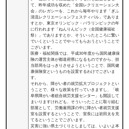
て、昨年成功を収めた「全国レクリエーション大
会」のレガシーを、これから毎年やります「ぎふ
清流レクリエーションフェスティバル」でありま
すとか、東京オリンピック・パラリンピックの年
に行われます「ねんりんピック（全国健康福祉
祭）」でありますとか、そういったところに繋い
でいくということでやってもらおうということで
ございます。
医療・福祉関係では、平成30年度から国民健康保
険の運営主体が都道府県になるものですから、担
当部局をはっきりさせようということで、国民健
康保険室というものを設置するわけでございま
す。
それから、障がい者の就労拡大プロジェクトとい
うことで、様々な政策を打っていきますし、「岐
阜県障がい者総合就労支援センター」も開設して
まいりますけれども、そういったことに取り組む
部屋として、労働雇用課の中に障がい者就労支援
室を設置するということで、室長には岩田太を充
てるということでございます。
災害に強い県土づくりとしましては、いよいよ本