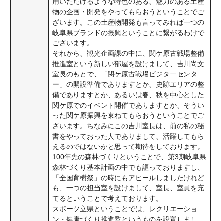
用いただけるような特色のある、魅力のある土産
物の企画・開発をやってもらおうということでご
ざいます。この土産物開発も言ってみれば一つの
岐阜県ブランドの振興ということに繋がるわけで
ございます。
それから、観光企画課の中に、関ケ原古戦場整備
推進室という新しい部屋を設けまして、吉川尚文
室長のもとで、「関ケ原古戦場ビジターセンタ
ー」の開設準備でありますとか、史跡エリアの整
備でありますとか、あるいは春、秋を中心とした
関ケ原でのイベント開催でありますとか、そうい
った関ケ原振興を束ねてもらおうということでご
ざいます。ちなみにこの吉川室長は、前の私の秘
書をやっておった人でありまして、活躍してもら
えるのではないかと思って期待をしております。
100年先の森林づくりということで、第3期岐阜県
森林づくり基本計画の中でも謳っておりますし、
「全国育樹祭」の時にもアピールしましたけれど
も、一つの担当室を設けまして、室長、室員を充
てるということで考えております。
スポーツ立県ということでは、レクリエーショ
ン・健康づくり推進監というものを設置しまし