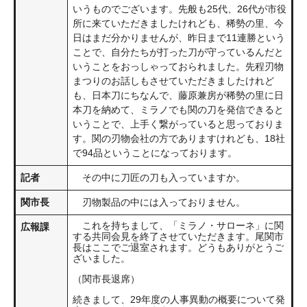
いうものでございます。先般も25代、26代が市役
所に来ていただきましたけれども、稀勢の里、今
日はまだ分かりませんが、昨日まで11連勝という
ことで、自分たちが打った刀が守っているんだと
いうことをおっしゃっておられました。先程刃物
まつりのお話しもさせていただきましたけれど
も、日本刀にちなんで、藤原兼房が稀勢の里に日
本刀を納めて、ミラノでも関の刀を発信できると
いうことで、上手く繋がっていると思っておりま
す。関の刃物会社の方でありますけれども、18社
で94品ということになっております。
記者
その中に刀匠の刀も入っていますか。
関市長
刃物製品の中には入っておりません。
これを持ちまして、「ミラノ・サローネ」に関
広報課
する共同会見を終了させていただきます。尾関市
長はここでご退室されます。どうもありがとうご
ざいました。
（関市長退席）
続きまして、29年度の人事異動の概要について発