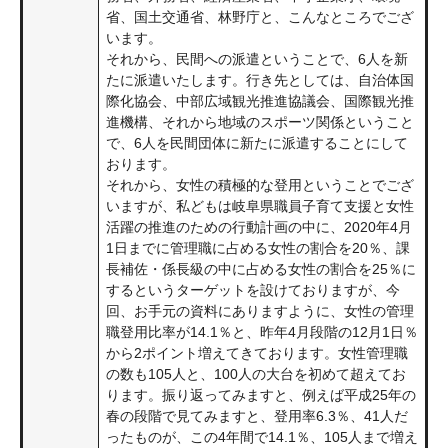
省、国土交通省、林野庁と、こんなところでござ
います。
それから、民間への派遣ということで、6人を新
たに派遣いたします。行き先としては、自治体国
際化協会、中部広域観光推進協議会、国際観光推
進機構、それから地域のスポーツ関係ということ
で、6人を民間団体に新たに派遣することにして
おります。
それから、女性の積極的な登用ということでござ
いますが、私どもは岐阜県職員子育て支援と女性
活躍の推進のための行動計画の中に、2020年4月
1日までに管理職に占める女性の割合を20％、課
長補佐・係長級の中に占める女性の割合を25％に
するというターゲットを設けておりますが、今
回、お手元の資料にありますように、女性の管理
職登用比率が14.1％と、昨年4月段階の12月1日％
から2ポイント増えてきております。女性管理職
の数も105人と、100人の大台を初めて超えてお
ります。振り返ってみますと、例えば平成25年の
春の段階で見てみますと、登用率6.3％、41人だ
ったものが、この4年間で14.1％、105人まで増え