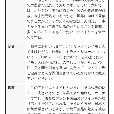
ての歴史だと思っております。そういう意味で
は、オリジン、本当に原点を、関の刃物産業が何
故、今まだ元気でいるのかと、世界に向けて発信
できるのかと、その元々の起源は、刀鍛冶、日本
刀から生まれて来ているのだということを是非、
多くの方に知ってもらいたい。ヒストリーを含め
てですね。
記者
知事にお伺いします。パトリック・レイモン氏
ですけれども、昨年の「ミラノ・サローネ」につ
いて、「CASAGIFUI」について、どのようにレ
イモン氏は評価されたのでしょうか。それと今
回、刀と関の刃物を選ぶにあたって、レイモン氏
ご自身はどんな評価をされているかわかれば教え
ていただきたい。
知事
このアトリエ・オイ社というか、その代表のレ
イモン氏というのは、世界で名の知れたデザイナ
ーですし、著名なブランド製品のデザインをかな
り広く手掛けておられる。そういう方が、日本の
伝統産業といいますか、伝統工芸品の魅力を彼ら