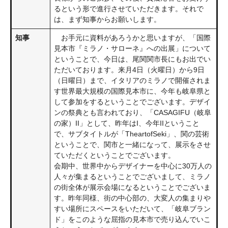
るという形で進行させていただきます。それで
は、まず知事からお願いします。
知事
お手元に資料があろうかと思いますが、「国際
見本市『ミラノ・サローネ』への出展」について
ということで、今日は、尾関関市長にもお出でい
ただいております。来月4日（火曜日）から9日
（日曜日）まで、イタリアのミラノで開催されま
す世界最大規模の国際見本市に、今年も岐阜県と
して参加をするということでございます。デザイ
ンの祭典とも言われており、「CASAGIFU（岐阜
の家）II」として、昨年はI、今年IIということ
で、サブタイトルが「TheartofSeki」、関の芸術
ということで、関市と一緒になって、展示をさせ
ていただくということでございます。
会期中、世界中からデザイナーを中心に30万人の
人々が集まるということでございまして、ミラノ
の街全体が展示会場になるということでございま
す。昨年同様、街の中心部の、大変人の集まりや
すい場所にスペースをいただいて、「岐阜ブラン
ド」をこのような屈指の見本市で売り込んでいこ