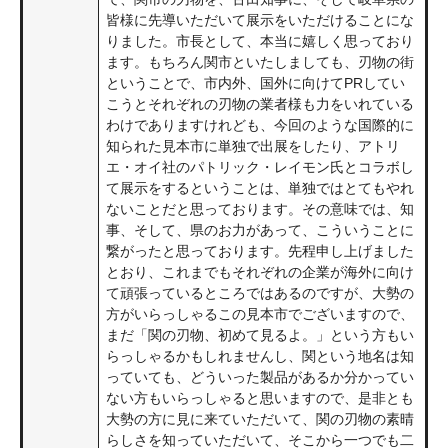
皆様に先導いただいて展示をいただけることにな
りました。市長として、本当に嬉しく思っており
ます。もちろん関市といたしましても、刃物の街
ということで、市内外、国外に向けてPRしてい
こうとそれぞれの刃物の業者様も力をいれている
わけでありますけれども、今回のような国際的に
知られた見本市に単独で出展をしたり、アトリ
エ・オイ社のパトリック・レイモン氏とコラボし
て展示をするということは、単独ではとてもやれ
ないことだと思っております。その意味では、知
事、そして、県のお力があって、こういうことに
繋がったと思っております。先程申し上げました
とおり、これまでもそれぞれの企業が海外に向け
て頑張っているところではあるのですが、大勢の
方がいらっしゃるこの見本市でございますので、
まだ「関の刃物、初めて見るよ。」という方もい
らっしゃるかもしれませんし、関という地名は知
っていても、どういった製品があるか分かってい
ない方もいらっしゃると思いますので、是非とも
大勢の方に見に来ていただいて、関の刃物の素晴
らしさを知っていただいて、そこから一つでも二