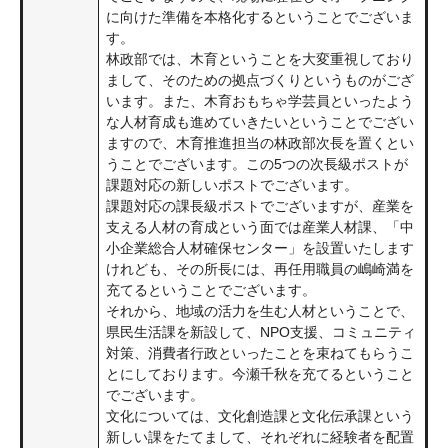
に向けた準備を本格化するということでございま
す。
林政部では、木育ということを大変重視しており
まして、そのための拠点づくりというものがござ
います。また、木育おもちゃ学芸員といったよう
な人材育成も進めていきたいということでござい
ますので、木育推進担当の林政部次長を置くとい
うことでございます。この5つの次長級ポストが
課題対応の新しいポストでございます。
課題対応の課長級ポストでございますが、産業を
支える人材の育成という面では産業人材課、「中
小企業総合人材確保センター」を設置いたします
けれども、その所長には、再任用職員の嶋崎満を
充てるということでございます。
それから、地域の活力を生む人材ということで、
県民生活課を新設して、NPO支援、コミュニティ
対策、消費者行政といったことを束ねてもらうこ
とにしております。今瀬千秋を充てるということ
でございます。
文化については、文化創造課と文化伝承課という
新しい課をたてまして、それぞれに経験者を配置