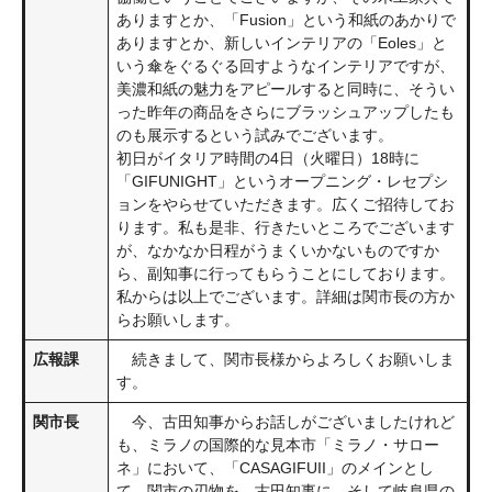
ありますとか、「Fusion」という和紙のあかりで
ありますとか、新しいインテリアの「Eoles」と
いう傘をぐるぐる回すようなインテリアですが、
美濃和紙の魅力をアピールすると同時に、そうい
った昨年の商品をさらにブラッシュアップしたも
のも展示するという試みでございます。
初日がイタリア時間の4日（火曜日）18時に
「GIFUNIGHT」というオープニング・レセプシ
ョンをやらせていただきます。広くご招待してお
ります。私も是非、行きたいところでございます
が、なかなか日程がうまくいかないものですか
ら、副知事に行ってもらうことにしております。
私からは以上でございます。詳細は関市長の方か
らお願いします。
広報課
続きまして、関市長様からよろしくお願いしま
す。
関市長
今、古田知事からお話しがございましたけれど
も、ミラノの国際的な見本市「ミラノ・サロー
ネ」において、「CASAGIFUII」のメインとし
て、関市の刃物を、古田知事に、そして岐阜県の