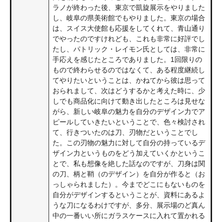
ラノが終わった後、東京で凱旋展示をやりました
し、岐阜の県美術館でもやりました。東京の場合
は、スイス大使館も応援をしてくれて、青山通り
でやったのですけれども、これも非常に好評でし
たし、パトリック・レイモン氏としては、非常に
手応えを感じたところでありました。1回限りの
もので終わらせるのではなくて、ある程度継続し
てやりたいということは、かねてから彼は思って
おられまして、次はどうするかと考えた時に、少
しでも商品化に向けて動き出したところは見せな
がら、新しい岐阜の魅力を自分のデザイン力でア
ピールしていきたいということで、色々検討され
て、行きついたのは刀、刃物だということでし
た。この刃物の魅力に対して自分の持っているデ
ザイン力というものをどう加えていくかというこ
とで、私も想像を絶した話なのですが、刀身は関
の刀、柄と鞘（のデザイン）を自分が作ると（お
っしゃられました）。今までどこにもないものを
自分がデザインするということが、資料にあるよ
うな刀になるわけですが、多分、展示場のど真ん
中の一番いい所にガラスケースに入れて置かれる