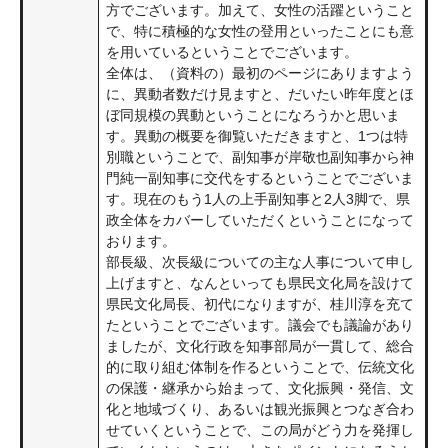
方でございます。加えて、女性の活躍ということ
で、特に積極的な女性の登用といったことにも意
を用いているということでございます。
全体は、（資料の）最初のページにありますよう
に、異動者数だけ見ますと、だいたい昨年度とほ
ぼ同規模の異動ということになろうかと思いま
す。異動の概要を御覧いただきますと、1つは特
別職ということで、副知事が岸敬也副知事から神
門純一副知事に交代をするということでございま
す。現在のもう1人の上手副知事と2人3脚で、県
政全体をカバーしていただくということになって
おります。
部長級、次長級についての主な人事について申し
上げますと、なんといっても県民文化局を設けて
県民文化局長、初代になりますが、桂川淳を充て
たということでございます。議会でも議論があり
ましたが、文化行政を知事部局が一貫して、総合
的に取り組む体制を作るということで、伝統文化
の保護・継承から始まって、文化振興・発信、文
化と地域づくり、あるいは観光振興とつなぎ合わ
せていくということで、この局がどう力を発揮し