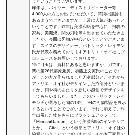
うということでございます。
昨年は、バイヤー、ディストリビューター等
4,000人の方にお出でいただいて、商談の議論も
あるようでございますが、非常に人気があったと
いうことです。昨年は美濃和紙を中心に、飛騨の
家具、美濃焼、関の刃物等を出させていただきま
したが、今回は刃物が中心ということでございま
す。スイスのデザイナー、パトリック・レイモン
氏が代表を務めておりますアトリエ・オイ社にプ
ロデュースをお願いしております。
特に目玉は、資料にあると思いますが、刀です。
関の第26代藤原兼房、加藤正文実氏のことです
が、この方が作られました刀身部分と、それから
アトリエ・オイ社がデザインした拵部分といいま
すか、鞘や柄のあたりを新しい感覚でデザインを
してもらいました。また、このパトリック・レイ
モン氏が選考した関の18社、94の刃物製品を展示
するということでございます。それに加えて、昨
年出展した物をさらにブラッシュアップして、
「MinoshiGarden」という美濃和紙のインテリア
とか、「Gifoi」という岐阜とアトリエ・オイ社の
協働ということでございますが、その木工家具で