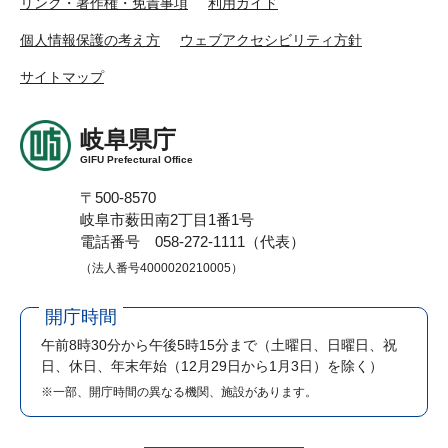
リンク・著作権・免責事項
利用ガイド
個人情報保護の考え方
ウェブアクセシビリティ方針
サイトマップ
岐阜県庁
GIFU Prefectural Office
〒500-8570
岐阜市薮田南2丁目1番1号
電話番号 058-272-1111（代表）
（法人番号4000020210005）
開庁時間
午前8時30分から午後5時15分まで
（土曜日、日曜日、祝
日、休日、年末年始（12月29日から1月3日）を除く）
※一部、開庁時間の異なる機関、施設があります。