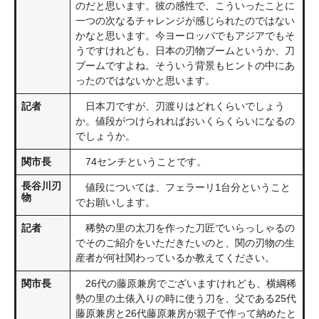
のだと思います。彼の感性で、こういったことに
一つの次なるチャレンジが感じられたのではない
かなと思います。今ヨーロッパでもアジアでもそ
うですけれども、日本の刃物ブームというか、刀
ブームですよね。そういう背景もヒントの中にあ
ったのではないかと思います。
記者
日本刀ですが、刃渡りはどれくらいでしょう
か。値段がつけられればおいくらくらいになるの
でしょうか。
関市長
74センチということです。
長谷川刃
値段については、フェラーリ1台分ということ
物
でお願いします。
記者
稀勢の里の太刀を作った刀匠でいらっしゃるの
でそのご紹介をいただきたいのと、関の刃物の生
産者が何社関わっているか教えてください。
関市長
26代の藤原兼房でございますけれども、横綱稀
勢の里の土俵入りの時に使う刀を、父である25代
藤原兼房と26代藤原兼房が親子で作って納めたと