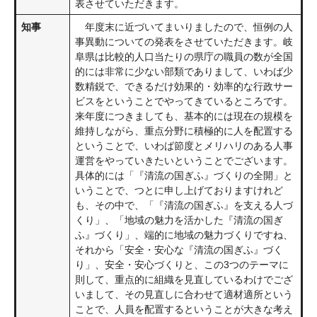
表させていただきます。
知事
年度末に近づいてまいりましたので、恒例の人
事異動についての発表をさせていただきます。岐
阜県は比較的人口当たりの県庁の職員の数が全国
的には非常に少ない部類でありまして、いわば少
数精鋭で、できるだけ効果的・効率的な行政サー
ビスをということでやってきているところです。
来年度につきましても、基本的には現在の規模を
維持しながら、重点分野に積極的に人を配置する
ということで、いわば節度とメリハリのある人事
運営をやっていきたいということでございます。
具体的には「『清流の国ぎふ』づくりの全開」と
いうことで、つとに申し上げておりますけれど
も、その中で、「『清流の国ぎふ』を支える人づ
くり」、「地域の魅力を活かした『清流の国ぎ
ふ』づくり」、端的に地域の魅力づくりですね、
それから「安全・安心な『清流の国ぎふ』づく
り」、安全・安心づくりと、この3つのテーマに
則して、重点的に組織を見直しているわけでござ
いまして、その見直しに合わせて適材適所という
ことで、人員を配置するということが大きな考え