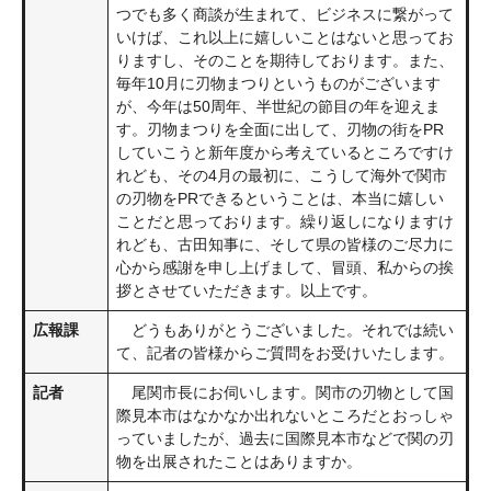
つでも多く商談が生まれて、ビジネスに繋がって
いけば、これ以上に嬉しいことはないと思ってお
りますし、そのことを期待しております。また、
毎年10月に刃物まつりというものがございます
が、今年は50周年、半世紀の節目の年を迎えま
す。刃物まつりを全面に出して、刃物の街をPR
していこうと新年度から考えているところですけ
れども、その4月の最初に、こうして海外で関市
の刃物をPRできるということは、本当に嬉しい
ことだと思っております。繰り返しになりますけ
れども、古田知事に、そして県の皆様のご尽力に
心から感謝を申し上げまして、冒頭、私からの挨
拶とさせていただきます。以上です。
広報課
どうもありがとうございました。それでは続い
て、記者の皆様からご質問をお受けいたします。
記者
尾関市長にお伺いします。関市の刃物として国
際見本市はなかなか出れないところだとおっしゃ
っていましたが、過去に国際見本市などで関の刃
物を出展されたことはありますか。