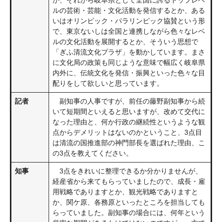
か、それから岐阜県として全国に誇るトップレベ
ルの芸術・芸能・文化活動を発信するとか、ある
いはオリンピック・パラリンピック協賛という形
で、東京ないしは全国と連携しながら色々なレベ
ルの文化活動を展開するとか、そういう思想で
「ぎふ清流文化プラザ」を動かしています。まさ
に文化局の政策も同じような意味で幅広く岐阜県
内外に、伝統文化を発信・振興といった色々な目
配りをして欲しいと思っています。
記者
副知事の人事ですが、前任の藤野副知事から続
いて短期間といえると思いますが、改めて交代に
なった理由と、何か行政の継続性というような観
点からデメリットはないのかということ、3点目
は清流の国推進部の神門部長を選ばれた理由、こ
の3点を教えてください。
知事
3点をきれいに整理できるか分かりませんが、
経産省から来てもらっていましたので、成長・雇
用戦略でありますとか、観光戦略でありますと
か、関ケ原、各務原といったところを担当しても
らっていました。副知事の場合には、何年という