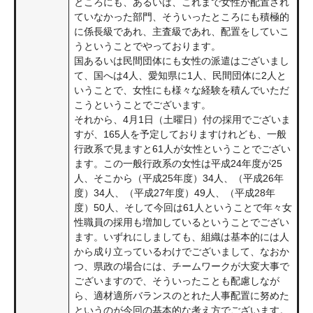
ところにも、あるいは、これまで女性が配置され
ていなかった部門、そういったところにも積極的
に係長級であれ、主査級であれ、配置をしていこ
うということでやっております。
国あるいは民間団体にも女性の派遣はございまし
て、国へは4人、愛知県に1人、民間団体に2人と
いうことで、女性にも様々な経験を積んでいただ
こうということでございます。
それから、4月1日（土曜日）付の採用でございま
すが、165人を予定しておりますけれども、一般
行政系で見ますと61人が女性ということでござい
ます。この一般行政系の女性は平成24年度が25
人、そこから（平成25年度）34人、（平成26年
度）34人、（平成27年度）49人、（平成28年
度）50人、そして今回は61人ということで年々女
性職員の採用も増加しているということでござい
ます。いずれにしましても、組織は基本的には人
から成り立っているわけでございまして、なおか
つ、県政の場合には、チームワークが大変大事で
ございますので、そういったことも配慮しなが
ら、適材適所バランスのとれた人事配置に努めた
というのが今回の基本的な考え方でございます。