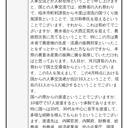
人事交流とか人材登用ということで申し上げます
と、国との人事交流では、総務省の入れ替わり
で、稲木市町村課長から今度は清流の国づくり政
策課長ということで、辻川和希氏を迎えるという
ことでございます。それから、これは初めてでご
ざいますが、農水省から大西正晃氏を迎えて、農
政部次長に充てるということで、特にこの方は農
水省で農産物の生産・流通の振興対策といったこ
とをずっとやって来られた方なものですから、本
県の農畜水産業の振興に腕を発揮していただけれ
ばと思っております。3人目が、河川課長の入れ
替わりで国土交通省からということでございま
す。この3人を加えまして、この4月時点における
国からの人事交流者が合計10人ということで、現
在の11人から1人減少するということでございま
す。
国への県からの派遣ということでございますが、
10省庁で17人派遣するという体制でありますが、
特に国へは20代、30代を中心に若手を派遣して、
多様な経験を積んでもらおうということでござい
ます。派遣先は、内閣官房、内閣府、財務省、総
務省、外務省、経済産業省、中小企業庁、環境