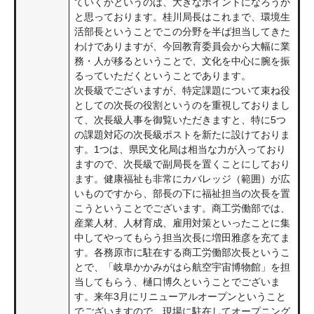
ていくかというのは、大きなポイントになろうか
と思っております。桂川局長はこれまで、環境生
活部長ということでこの分野を半ば担当してきた
わけでありますが、今回教育委員会から大幅に業
務・人が移るということで、文化を中心に腕を振
るっていただくということであります。
次長級でございますが、特定課題について束ね役
としての次長の役割というのを重視しておりまし
て、次長級人事を御覧いただきますと、特に5つ
の課題対応の次長級ポストを新たに設けておりま
す。1つは、県民文化局は相当な力が入っており
ますので、次長級で副局長を置くことにしており
ます。健康福祉も非常にカバレッジ（範囲）が広
いものですから、部長の下に福祉担当の次長を置
こうということでございます。商工労働部では、
産業人材、人材育成、雇用対策といったことに集
中してやってもらう担当次長に増田雅彦を充てま
す。各務原市に駐在する商工労働部次長というこ
とで、「岐阜かかみがはら航空宇宙博物館」を担
当してもらう、樋口博久ということでございま
す。来年3月にリニューアルオープンということ
でございますので、現場に駐在してオープニング