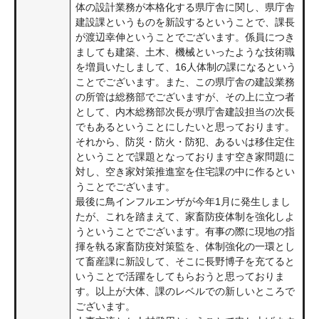
体の設計業務が本格化する県庁舎に関し、県庁舎
建設課というものを新設するということで、課長
が渡辺幸伸ということでございます。係員につき
ましても建築、土木、機械といったような技術職
を増員いたしまして、16人体制の課になるという
ことでございます。また、この県庁舎の建設業務
の所管は総務部でございますが、その上に立つ者
として、内木総務部次長が県庁舎建設担当の次長
でもあるということにしたいと思っております。
それから、防災・防火・防犯、あるいは移住定住
ということで課題となっております空き家問題に
対し、空き家対策推進室を住宅課の中に作るとい
うことでございます。
最後に鳥インフルエンザが今年1月に発生しまし
たが、これを踏まえて、家畜防疫体制を強化しよ
うということでございます。有事の際に現地の指
揮を執る家畜防疫対策監を、体制強化の一環とし
て畜産課に新設して、そこに長野博子を充てると
いうことで活躍をしてもらおうと思っておりま
す。以上が大体、課のレベルでの新しいところで
ございます。