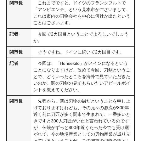
関市長
これまでですと、ドイツのフランクフルトで
「アンビエンテ」という見本市がございまして、
これは市内の刃物会社を中心に何社か出たという
ことはございます。
記者
今回で2カ国目ということでよろしいでしょう
か。
関市長
そうですね。ドイツに続いて2カ国目です。
記者
今回は、「Honsekito」がメインになるという
ことになりますけど、改めて今回、刀剣というこ
とで、どういったところを海外で見ていただきた
いのか。関の刀剣の見てもらいたいアピールポイ
ントを教えてください。
関市長
先程から、関は刃物の街だということを申し上
げておりますけれども、その元々の源流が800年
近く前に刀匠が多く関市で生まれて、一番多いと
きですと300人刀匠がいたと言われているのです
が、伝統がずっと800年近くたった今でも受け継
がれて、今の地場産業としての刃物産業が成り立
っているということが、この関市の刃物の街とし