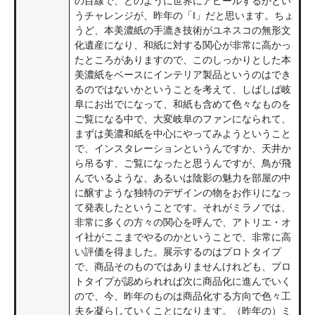
の目線で、どのように世界にアピールするかとい
うチャレンジが、昨年の「I」だと思います。ちょ
うど、本美濃紙の手漉き技術がユネスコの無形文
化遺産になり、和紙に対する関心が非常に高かっ
たところがありますので、このしっかりとした本
美濃紙をベースにインテリア製品というのはでき
るのではないかということを考えて、しばしば岐
阜にお出でになって、和紙も含めて色々なものを
ご覧になる中で、大変岐阜のファンになられて、
まずは美濃和紙を中心にやってみようということ
で、インスタレーションというんですか、天井か
ら吊るす、ご覧になったと思うんですが、鳥が飛
んでいるような、あるいは陰影の魅力を部屋の中
に醸すような独特のデザインの物をお作りになっ
て発表したということです。それがミラノでは、
非常に多くの方々の関心を呼んで、アトリエ・オ
イ社がここまでやるのかということで、非常に高
い評価を得ました。展示するのはプロトタイプ
で、商品そのものではありませんけれども、プロ
トタイプが認められれば次に商品化に進んでいく
ので、今、昨年のものは商品化する方向で色々工
夫を凝らしていくことになります。（昨年の）ミ