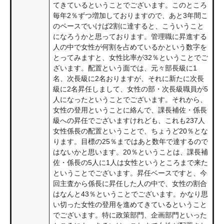
てきているということでございます。このところ
毎年2％ずつ増加しておりますので、あと3年間こ
のペースでいけば2割に達すると、こういうこと
になろうかと思っております。管理職に昇進する
人の中で女性が何割を占めているかという数字を
とってみますと、女性比率が32％ということでご
ざいます。配置という面では、元々部長級に1
名、次長級に2名おりますが、それに新たに次長
級に2名昇任しまして、女性の部・次長級職員が5
人になったということでございます。それから、
女性の登用ということに絡んで、課長補佐・係長
級への昇任でございますけれども、これも237人
女性係長の配置ということで、ちょうど20％とな
ります。目標の25％まではあと数年で達するので
はないかと思います。20％ということは、課長補
佐・係長の5人に1人は女性というところまで来た
ということでございます。昇任ベースですと、今
回主査から係長に昇任した人の中で、女性の割合
はなんと43％ということでございます。かなり思
い切った女性の登用を進めてきているということ
でございます。特に政策部門、企画部門といった