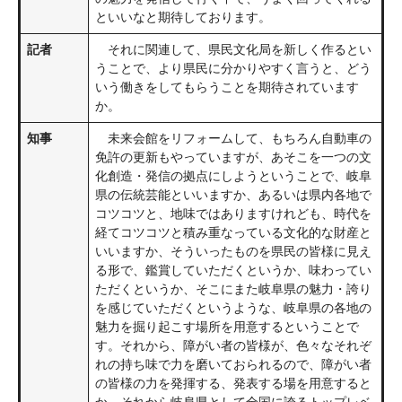
といいなと期待しております。
記者
それに関連して、県民文化局を新しく作るとい
うことで、より県民に分かりやすく言うと、どう
いう働きをしてもらうことを期待されています
か。
知事
未来会館をリフォームして、もちろん自動車の
免許の更新もやっていますが、あそこを一つの文
化創造・発信の拠点にしようということで、岐阜
県の伝統芸能といいますか、あるいは県内各地で
コツコツと、地味ではありますけれども、時代を
経てコツコツと積み重なっている文化的な財産と
いいますか、そういったものを県民の皆様に見え
る形で、鑑賞していただくというか、味わってい
ただくというか、そこにまた岐阜県の魅力・誇り
を感じていただくというような、岐阜県の各地の
魅力を掘り起こす場所を用意するということで
す。それから、障がい者の皆様が、色々なそれぞ
れの持ち味で力を磨いておられるので、障がい者
の皆様の力を発揮する、発表する場を用意すると