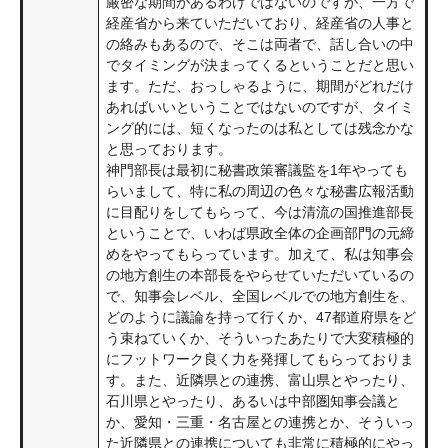
厳密な期間があるわけではないのですが、一方で
経産省から来ていただいており、経産省の人事と
の絡みもあるので、そこは両者で、話し合いの中
でタイミングが決まってくるということだと思い
ます。ただ、おっしゃるように、期間がどれだけ
あればいいということではないのですが、タイミ
ング的には、短くなったのは私としては残念かな
と思っております。
神門部長は最初に秘書政策審議監を1年やっても
らいまして、特に私の周辺の色々な秘書広報活動
に目配りをしてもらって、今は清流の国推進部長
ということで、いわば県政全体の企画部門の元締
めをやってもらっています。加えて、私は知事会
の地方創生の本部長をやらせていただいているの
で、知事会レベル、全国レベルでの地方創生を、
どのように議論を持って行くか、47都道府県をど
う束ねていくか、そういったあたりで大変積極的
にフットワーク良く力を発揮してもらっておりま
す。また、近隣県との連携、富山県とやったり、
石川県とやったり、あるいは中部圏知事会議と
か、愛知・三重・名古屋との連携とか、そういっ
た近隣県との連携についても非常に積極的にやっ