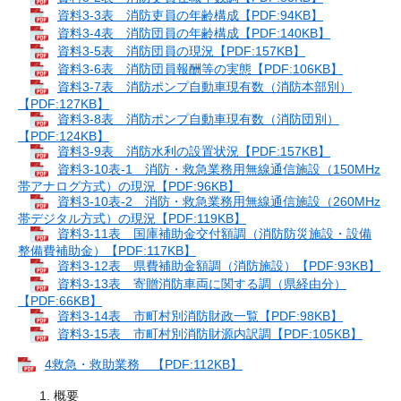
資料3-3表 消防吏員の年齢構成【PDF:94KB】
資料3-4表 消防団員の年齢構成【PDF:140KB】
資料3-5表 消防団員の現況【PDF:157KB】
資料3-6表 消防団員報酬等の実態【PDF:106KB】
資料3-7表 消防ポンプ自動車現有数（消防本部別）
【PDF:127KB】
資料3-8表 消防ポンプ自動車現有数（消防団別）
【PDF:124KB】
資料3-9表 消防水利の設置状況【PDF:157KB】
資料3-10表-1 消防・救急業務用無線通信施設（150MHz
帯アナログ方式）の現況【PDF:96KB】
資料3-10表-2 消防・救急業務用無線通信施設（260MHz
帯デジタル方式）の現況【PDF:119KB】
資料3-11表 国庫補助金交付額調（消防防災施設・設備
整備費補助金）【PDF:117KB】
資料3-12表 県費補助金額調（消防施設）【PDF:93KB】
資料3-13表 寄贈消防車両に関する調（県経由分）
【PDF:66KB】
資料3-14表 市町村別消防財政一覧【PDF:98KB】
資料3-15表 市町村別消防財源内訳調【PDF:105KB】
4救急・救助業務 【PDF:112KB】
概要