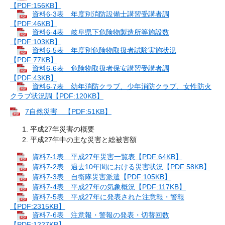
【PDF:156KB】
資料6-3表 年度別消防設備士講習受講者調
【PDF:46KB】
資料6-4表 岐阜県下危険物製造所等施設数
【PDF:103KB】
資料6-5表 年度別危険物取扱者試験実施状況
【PDF:77KB】
資料6-6表 危険物取扱者保安講習受講者調
【PDF:43KB】
資料6-7表 幼年消防クラブ、少年消防クラブ、女性防火
クラブ状況調【PDF:120KB】
7自然災害 【PDF:51KB】
平成27年災害の概要
平成27年中の主な災害と総被害額
資料7-1表 平成27年災害一覧表【PDF:64KB】
資料7-2表 過去10年間における災害状況【PDF:58KB】
資料7-3表 自衛隊災害派遣【PDF:105KB】
資料7-4表 平成27年の気象概況【PDF:117KB】
資料7-5表 平成27年に発表された注意報・警報
【PDF:2315KB】
資料7-6表 注意報・警報の発表・切替回数
【PDF:1227KB】