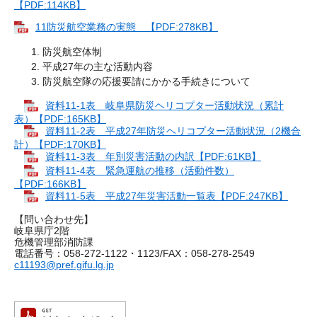
【PDF:114KB】
11防災航空業務の実態 【PDF:278KB】
防災航空体制
平成27年の主な活動内容
防災航空隊の応援要請にかかる手続きについて
資料11-1表 岐阜県防災ヘリコプター活動状況（累計
表）【PDF:165KB】
資料11-2表 平成27年防災ヘリコプター活動状況（2機合
計）【PDF:170KB】
資料11-3表 年別災害活動の内訳【PDF:61KB】
資料11-4表 緊急運航の推移（活動件数）
【PDF:166KB】
資料11-5表 平成27年災害活動一覧表【PDF:247KB】
【問い合わせ先】
岐阜県庁2階
危機管理部消防課
電話番号：058-272-1122・1123/FAX：058-278-2549
​c11193@pref.gifu.lg.jp