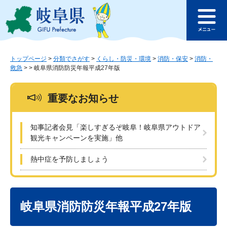
ペ
メ
このページの本文へ
ー
ニ
メ
ジ
ュ
ニ
の
ー
ュ
先
を
ー
頭
飛
トップページ
>
分類でさがす
>
くらし・防災・環境
>
消防・保安
>
消防・
救急
>
>
岐阜県消防防災年報平成27年版
で
ば
す
し
。
て
重要なお知らせ
本
文
へ
知事記者会見「楽しすぎるぞ岐阜！岐阜県アウトドア
観光キャンペーンを実施」他
熱中症を予防しましょう
本
文
岐阜県消防防災年報平成27年版