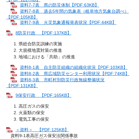
資料7-7表 県の防災体制【PDF:63KB】
資料7-8表 過去5年間の気象表（岐阜地方気象台調べ）
【PDF:105KB】
資料7-9表 火災気象通報発表状況【PDF:44KB】
8防災行政 【PDF:137KB】
県総合防災訓練の実施
大規模地震対策の推進
地域における「共助」の推進
資料8-1表 自主防災組織の組織化状況【PDF:103KB】
資料8-2表 県広域防災センター利用状況【PDF:74KB】
資料8-3表 市町村別防災行政無線整備状況
【PDF:131KB】
9保安行政 【PDF:165KB】
高圧ガスの保安
火薬類の保安
電気工事の保安
＜資料＞ 【PDF:125KB】
資料9-1表高圧ガス保安法関係事故