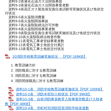
資料9-2表液化石油ガス法関係事故
資料9-3表液化石油ガス法関係事業者数
資料9-4表高圧ガス製造保安責任者試験等実施状況及び免状交
付状況
資料9-5表火薬類消費量
資料9-6表火薬類関係事故
資料9-7表火薬類取締法許可件数
資料9-8表火薬類関係事業者数
資料9-9表取扱保安責任者等試験実施状況及び免状交付状況
資料9-10表火薬類取締法検査件数
資料9-11表電気工事者登録事業者数
資料9-12表電気工事士免状交付累計
資料9-13表電気工事士免状交付状況
10消防学校教育訓練実施状況 【PDF:168KB】
教育訓練方針
消防職員に対する教育訓練
消防団員に対する教育訓練
消防関係職員に対する教育訓練
資料10-1表 消防学校教育訓練実施状況【PDF:100KB】
資料10-2表 消防本部別入校状況【PDF:99KB】
資料10-3表 自衛消防隊員教育入校事業所数及び入校者
数【PDF:48KB】
資料10-4表 市町村別消防団員消防学校派遣数