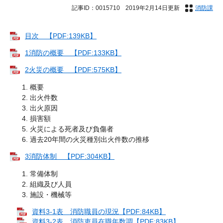
記事ID：0015710
2019年2月14日更新
消防課
目次 【PDF:139KB】
1消防の概要 【PDF:133KB】
2火災の概要 【PDF:575KB】
概要
出火件数
出火原因
損害額
火災による死者及び負傷者
過去20年間の火災種別出火件数の推移
3消防体制 【PDF:304KB】
常備体制
組織及び人員
施設・機械等
資料3-1表 消防職員の現況【PDF:84KB】
資料3-2表 消防吏員在職年数調【PDF:83KB】