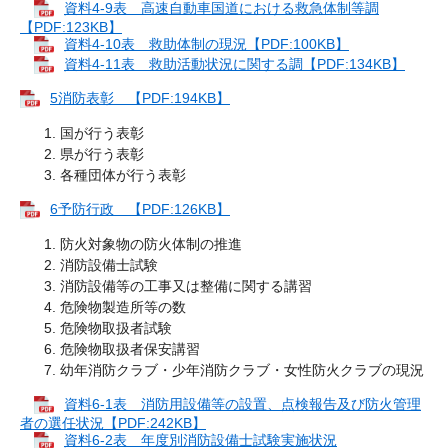
資料4-9表 高速自動車国道における救急体制等調
【PDF:123KB】
資料4-10表 救助体制の現況【PDF:100KB】
資料4-11表 救助活動状況に関する調【PDF:134KB】
5消防表彰 【PDF:194KB】
国が行う表彰
県が行う表彰
各種団体が行う表彰
6予防行政 【PDF:126KB】
防火対象物の防火体制の推進
消防設備士試験
消防設備等の工事又は整備に関する講習
危険物製造所等の数
危険物取扱者試験
危険物取扱者保安講習
幼年消防クラブ・少年消防クラブ・女性防火クラブの現況
資料6-1表 消防用設備等の設置、点検報告及び防火管理
者の選任状況【PDF:242KB】
資料6-2表 年度別消防設備士試験実施状況