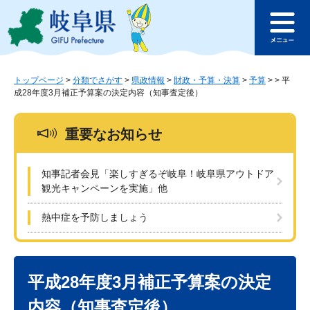
ペ
メ
このページの本文へ
ー
ニ
メ
ジ
ュ
ニ
の
ー
ュ
先
を
ー
頭
飛
トップページ
>
分類でさがす
>
県政情報
>
財政・予算・決算
>
予算
>
>
平
成28年度3月補正予算案の決定内容（知事査定後）
で
ば
す
し
。
て
重要なお知らせ
本
文
へ
知事記者会見「楽しすぎるぞ岐阜！岐阜県アウトドア
観光キャンペーンを実施」他
熱中症を予防しましょう
本
文
平成28年度3月補正予算案の決定
内容（知事査定後）